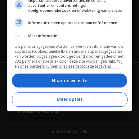
Gepersonaliseerde advertenties en content,
advertentie- en contentmetingen,
doelgroepenonderzoek en ontwikkeling van diensten
Informatie op een apparaat opslaan en/of openen
Meer informatie
Uw persoonsgegevens worden verwerkt en informatie van uw
Channels
apparaat (cookies, unieke ID's en andere apparaatgegevens)
kan worden opgeslagen door, geopend door en gedeeld met
332 partners of specifiek door deze site worden gebruikt. Wij
en onze partners kunnen precieze geolocatiegegevens
gebruiken.
Lijst met partners.
Wie is FWD
Privacybeleid
Bepaalde leveranciers kunnen uw persoonsgegevens
Naar de website
verwerken op basis van gerechtvaardigd belang. U kunt
Adverteren
Contact
hiertegen bezwaar maken door uw opties hieronder te
beheren. Zoek onderaan deze pagina of in het sitemenu naar
Meer opties
Cookies
Disclaimer
een link om uw toestemming te beheren of in te trekken via de
privacy- en cookie-instellingen.
Gebruiksvoorwaarden
© 2010-2026 | FWD