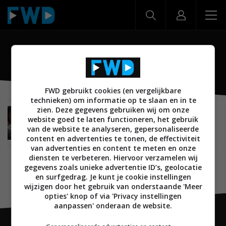
Airy Sports TWS
FWD gebruikt cookies (en vergelijkbare
technieken) om informatie op te slaan en in te
zien. Deze gegevens gebruiken wij om onze
NIEUWS
AUDIO
HOOFDTELEFOONS
26 OKTOBER 2021
website goed te laten functioneren, het gebruik
Teufel brengt AIRY SPORTS TWS in-ears voor
van de website te analyseren, gepersonaliseerde
sportliefhebbers op de markt
content en advertenties te tonen, de effectiviteit
van advertenties en content te meten en onze
diensten te verbeteren. Hiervoor verzamelen wij
gegevens zoals unieke advertentie ID’s, geolocatie
en surfgedrag. Je kunt je cookie instellingen
wijzigen door het gebruik van onderstaande 'Meer
opties' knop of via 'Privacy instellingen
aanpassen' onderaan de website.