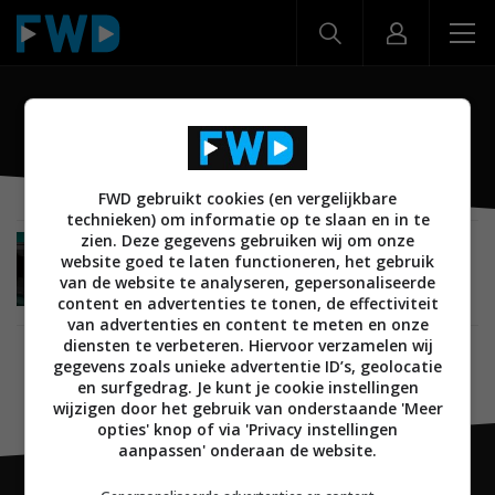
AG-CX370
FWD gebruikt cookies (en vergelijkbare
technieken) om informatie op te slaan en in te
zien. Deze gegevens gebruiken wij om onze
DIGITAL MOVIE
NIEUWS
CREATE
03 SEPTEMBER 2025
website goed te laten functioneren, het gebruik
Revival van Panasonic 4K Pro(-sumer)
van de website te analyseren, gepersonaliseerde
camcorders – Panasonic HC-X1200, HC-X1600,
content en advertenties te tonen, de effectiviteit
HC-X2100, AG-CX20 en AG-CX370
van advertenties en content te meten en onze
diensten te verbeteren. Hiervoor verzamelen wij
gegevens zoals unieke advertentie ID’s, geolocatie
en surfgedrag. Je kunt je cookie instellingen
wijzigen door het gebruik van onderstaande 'Meer
opties' knop of via 'Privacy instellingen
aanpassen' onderaan de website.