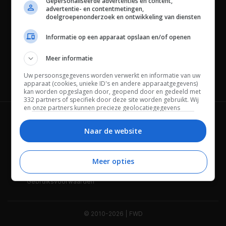
Gepersonaliseerde advertenties en content,
advertentie- en contentmetingen,
doelgroepenonderzoek en ontwikkeling van diensten
Informatie op een apparaat opslaan en/of openen
Meer informatie
Uw persoonsgegevens worden verwerkt en informatie van uw
Channels
apparaat (cookies, unieke ID's en andere apparaatgegevens)
kan worden opgeslagen door, geopend door en gedeeld met
332 partners of specifiek door deze site worden gebruikt. Wij
en onze partners kunnen precieze geolocatiegegevens
gebruiken.
Lijst met partners.
Wie is FWD
Privacybeleid
Bepaalde leveranciers kunnen uw persoonsgegevens
Naar de website
verwerken op basis van gerechtvaardigd belang. U kunt
Adverteren
Contact
hiertegen bezwaar maken door uw opties hieronder te
beheren. Zoek onderaan deze pagina of in het sitemenu naar
Meer opties
Cookies
Disclaimer
een link om uw toestemming te beheren of in te trekken via de
privacy- en cookie-instellingen.
Gebruiksvoorwaarden
© 2010-2026 | FWD