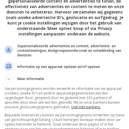
gepersonaliseerde content en advertenties te tonen, de
effectiviteit van advertenties en content te meten en onze
diensten te verbeteren. Hiervoor verzamelen wij gegevens
zoals unieke advertentie ID’s, geolocatie en surfgedrag. Je
kunt je cookie instellingen wijzigen door het gebruik van
onderstaande 'Meer opties' knop of via 'Privacy
instellingen aanpassen' onderaan de website.
Gepersonaliseerde advertenties en content, advertentie- en
contentmetingen, doelgroepenonderzoek en ontwikkeling van
diensten
Informatie op een apparaat opslaan en/of openen
Meer informatie
Uw persoonsgegevens worden verwerkt en informatie van uw apparaat
(cookies, unieke ID's en andere apparaatgegevens) kan worden
De laatste updates in je mailbox
opgeslagen door, geopend door en gedeeld met 332 partners of
specifiek door deze site worden gebruikt. Wij en onze partners kunnen
precieze geolocatiegegevens gebruiken.
Lijst met partners.
Bepaalde leveranciers kunnen uw persoonsgegevens verwerken op basis
van gerechtvaardigd belang. U kunt hiertegen bezwaar maken door uw
opties hieronder te beheren. Zoek onderaan deze pagina of in het
sitemenu naar een link om uw toestemming te beheren of in te trekken