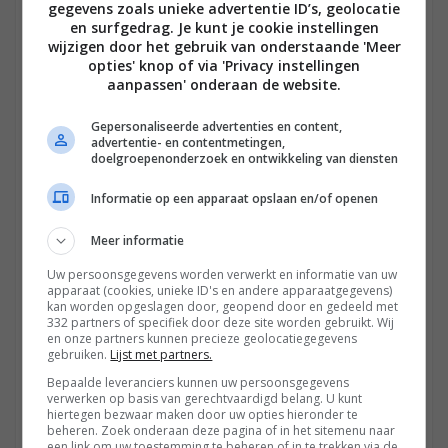
gegevens zoals unieke advertentie ID’s, geolocatie
en surfgedrag. Je kunt je cookie instellingen
LUIDSPREKERS
DOOR TB19876 OM 14 JULI 2023
wijzigen door het gebruik van onderstaande 'Meer
1
Hoe zorg ik ervoor dat mijn telefoon niet
opties' knop of via 'Privacy instellingen
automatisch verbind met bluetooth
ANTWOORDEN
aanpassen' onderaan de website.
speakers?
TELEVISIE
DOOR IRONMAN OM 28 MEI 2023
Gepersonaliseerde advertenties en content,
1
advertentie- en contentmetingen,
10 bit en 12 bit blu-ray speler?
doelgroepenonderzoek en ontwikkeling van diensten
ANTWOORDEN
Informatie op een apparaat opslaan en/of openen
HOMECINEMA
DOOR HERMIE67 OM 27 JUNI 2023
0
Beste audio aansluiting op analoge
Meer informatie
versterker vanuit de Sony UBP-X800M2
ANTWOORDEN
4K UHD Blu-ray-speler?
Uw persoonsgegevens worden verwerkt en informatie van uw
apparaat (cookies, unieke ID's en andere apparaatgegevens)
RECEIVERS EN VERSTERKERS
kan worden opgeslagen door, geopend door en gedeeld met
0
DOOR JVI OM 18 JUNI 2023
332 partners of specifiek door deze site worden gebruikt. Wij
Aansluiten TCL 55C835 + Denon S660H?
en onze partners kunnen precieze geolocatiegegevens
ANTWOORDEN
gebruiken.
Lijst met partners.
Bepaalde leveranciers kunnen uw persoonsgegevens
CREATE
1
verwerken op basis van gerechtvaardigd belang. U kunt
DOOR MARTIJN CHEL OM 28 OKTOBER 2022
hiertegen bezwaar maken door uw opties hieronder te
Testvraag create
ANTWOORDEN
beheren. Zoek onderaan deze pagina of in het sitemenu naar
een link om uw toestemming te beheren of in te trekken via de