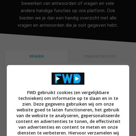
bewerken van antwoorden of vragen en vele
andere handige functies op ons platform. Ook
bieden we je dan een handig overzicht met alle
vragen en antwoorden die je ooit gegeven hebt.
VRAGEN
ONBEANTWOORD
Vragen
FWD gebruikt cookies (en vergelijkbare
technieken) om informatie op te slaan en in te
Alle categorieën
zien. Deze gegevens gebruiken wij om onze
website goed te laten functioneren, het gebruik
van de website te analyseren, gepersonaliseerde
content en advertenties te tonen, de effectiviteit
RECEIVERS EN VERSTERKERS
0
van advertenties en content te meten en onze
DOOR WRCROTEL OM 20 JULI 2023
Rotel RB 1552 mk2 of Rotel RB 1572?
diensten te verbeteren. Hiervoor verzamelen wij
ANTWOORDEN