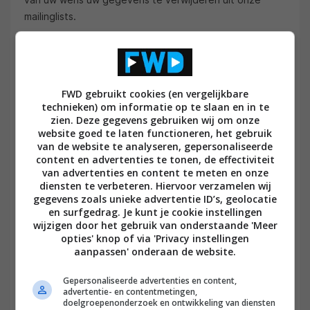
mailinglists.
Verzoek tot uitschrijving mailinglist
De meest directe manier om uw gegevens uit onze
mailinglists te verwijderen is door te clicken op de
FWD gebruikt cookies (en vergelijkbare
'unsubscribe-link' onderaan de betreffende mails.
technieken) om informatie op te slaan en in te
Hiermee worden uw gegevens direct en automatisch
zien. Deze gegevens gebruiken wij om onze
website goed te laten functioneren, het gebruik
gedeactiveerd.
van de website te analyseren, gepersonaliseerde
content en advertenties te tonen, de effectiviteit
Via onderstaande formulier bieden wij u echter
van advertenties en content te meten en onze
eveneens de mogelijkheid uw gegevens door een
diensten te verbeteren. Hiervoor verzamelen wij
medewerker van FWD (360 Publishing B.V.) te laten
gegevens zoals unieke advertentie ID’s, geolocatie
en surfgedrag. Je kunt je cookie instellingen
verwijderen. Hier kunnen enkele werkdagen overheen
wijzigen door het gebruik van onderstaande 'Meer
gaan, afhankelijk van de drukte op de desbetreffende
opties' knop of via 'Privacy instellingen
afdeling. Hiervoor vragen wij uw begrip.
aanpassen' onderaan de website.
Gepersonaliseerde advertenties en content,
advertentie- en contentmetingen,
doelgroepenonderzoek en ontwikkeling van diensten