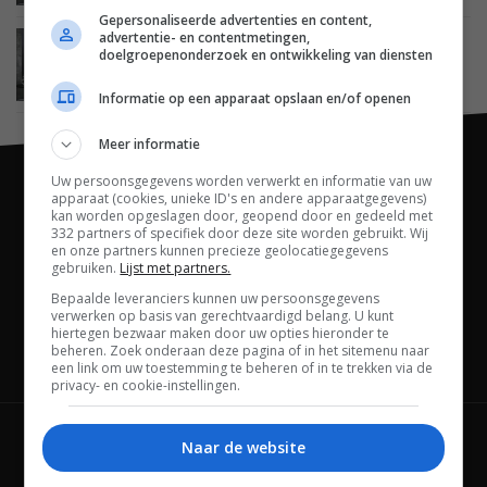
Gepersonaliseerde advertenties en content,
advertentie- en contentmetingen,
BEELD
13 FEBRUARI 2018
doelgroepenonderzoek en ontwikkeling van diensten
Panasonic 2018 lcd led tv line-up, met FXW784
topmodel
Informatie op een apparaat opslaan en/of openen
Meer informatie
Uw persoonsgegevens worden verwerkt en informatie van uw
apparaat (cookies, unieke ID's en andere apparaatgegevens)
kan worden opgeslagen door, geopend door en gedeeld met
332 partners of specifiek door deze site worden gebruikt. Wij
en onze partners kunnen precieze geolocatiegegevens
gebruiken.
Lijst met partners.
Bepaalde leveranciers kunnen uw persoonsgegevens
verwerken op basis van gerechtvaardigd belang. U kunt
hiertegen bezwaar maken door uw opties hieronder te
beheren. Zoek onderaan deze pagina of in het sitemenu naar
Channels
een link om uw toestemming te beheren of in te trekken via de
privacy- en cookie-instellingen.
Wie is FWD
Privacybeleid
Naar de website