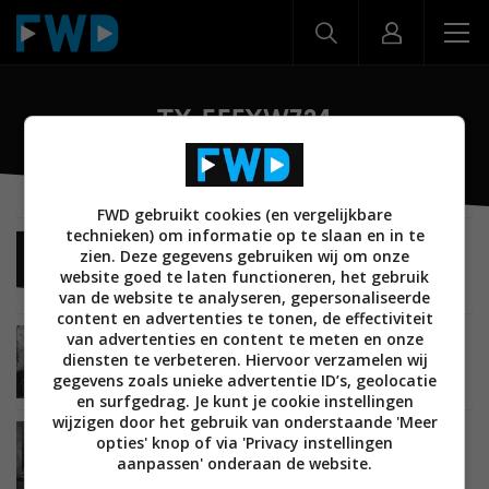
TX-55FXW724
FWD gebruikt cookies (en vergelijkbare
technieken) om informatie op te slaan en in te
BEELD
22 MEI 2018
zien. Deze gegevens gebruiken wij om onze
Middenklasse Panasonic lcd led tv’s verschijnen
website goed te laten functioneren, het gebruik
in de Benelux
van de website te analyseren, gepersonaliseerde
content en advertenties te tonen, de effectiviteit
van advertenties en content te meten en onze
BEELD
22 MAART 2018
diensten te verbeteren. Hiervoor verzamelen wij
Dit zijn de Nederlandse prijzen van de 2018
gegevens zoals unieke advertentie ID’s, geolocatie
Panasonic oled en lcd led tv’s
en surfgedrag. Je kunt je cookie instellingen
wijzigen door het gebruik van onderstaande 'Meer
BEELD
15 FEBRUARI 2018
opties' knop of via 'Privacy instellingen
2018 Panasonic tv’s krijgen ondersteuning
aanpassen' onderaan de website.
Google Assistant en Amazon Alexa