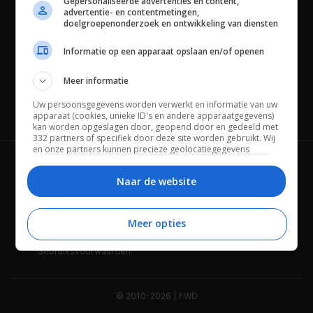
Gepersonaliseerde advertenties en content,
advertentie- en contentmetingen,
doelgroepenonderzoek en ontwikkeling van diensten
Informatie op een apparaat opslaan en/of openen
Meer informatie
Uw persoonsgegevens worden verwerkt en informatie van uw
Channels
apparaat (cookies, unieke ID's en andere apparaatgegevens)
kan worden opgeslagen door, geopend door en gedeeld met
332 partners of specifiek door deze site worden gebruikt. Wij
en onze partners kunnen precieze geolocatiegegevens
gebruiken.
Lijst met partners.
Wie is FWD
Privacybeleid
Bepaalde leveranciers kunnen uw persoonsgegevens
Naar de website
verwerken op basis van gerechtvaardigd belang. U kunt
Adverteren
Contact
hiertegen bezwaar maken door uw opties hieronder te
beheren. Zoek onderaan deze pagina of in het sitemenu naar
Meer opties
Cookies
Disclaimer
een link om uw toestemming te beheren of in te trekken via de
privacy- en cookie-instellingen.
Gebruiksvoorwaarden
© 2010-2026 | FWD