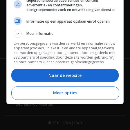
Gepersonaliseerde advertenties en content,
advertentie- en contentmetingen,
doelgroepenonderzoek en ontwikkeling van diensten
Informatie op een apparaat opslaan en/of openen
Meer informatie
Uw persoonsgegevens worden verwerkt en informatie van uw
Channels
apparaat (cookies, unieke ID's en andere apparaatgegevens)
kan worden opgeslagen door, geopend door en gedeeld met
332 partners of specifiek door deze site worden gebruikt. Wij
en onze partners kunnen precieze geolocatiegegevens
gebruiken.
Lijst met partners.
Wie is FWD
Privacybeleid
Bepaalde leveranciers kunnen uw persoonsgegevens
Naar de website
verwerken op basis van gerechtvaardigd belang. U kunt
Adverteren
Contact
hiertegen bezwaar maken door uw opties hieronder te
beheren. Zoek onderaan deze pagina of in het sitemenu naar
Meer opties
Cookies
Disclaimer
een link om uw toestemming te beheren of in te trekken via de
privacy- en cookie-instellingen.
Gebruiksvoorwaarden
© 2010-2026 | FWD