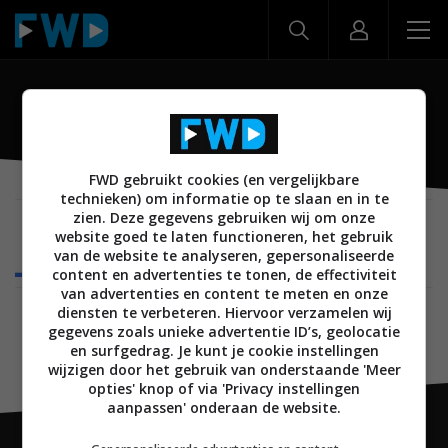
Tenor
FWD gebruikt cookies (en vergelijkbare
technieken) om informatie op te slaan en in te
zien. Deze gegevens gebruiken wij om onze
MOBILE
28 MAART 2018
website goed te laten functioneren, het gebruik
Google neemt Tenor over om gifjes beter
van de website te analyseren, gepersonaliseerde
vindbaar te maken
content en advertenties te tonen, de effectiviteit
van advertenties en content te meten en onze
diensten te verbeteren. Hiervoor verzamelen wij
gegevens zoals unieke advertentie ID’s, geolocatie
en surfgedrag. Je kunt je cookie instellingen
wijzigen door het gebruik van onderstaande 'Meer
opties' knop of via 'Privacy instellingen
aanpassen' onderaan de website.