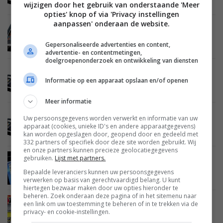
Tablet P
wijzigen door het gebruik van onderstaande 'Meer
opties' knop of via 'Privacy instellingen
aanpassen' onderaan de website.
MOBILE
02 JANUARI 2012
Sony verlaagt prijs Tablet S Android tablet
Gepersonaliseerde advertenties en content,
advertentie- en contentmetingen,
doelgroepenonderzoek en ontwikkeling van diensten
MOBILE
29 DECEMBER 2011
Informatie op een apparaat opslaan en/of openen
Nieuwe Sony multimedia tablets voor 2012
Meer informatie
MOBILE
25 DECEMBER 2011
Uw persoonsgegevens worden verwerkt en informatie van uw
Sony brengt Android 4.0 naar Tablet S en Tablet
apparaat (cookies, unieke ID's en andere apparaatgegevens)
P
kan worden opgeslagen door, geopend door en gedeeld met
332 partners of specifiek door deze site worden gebruikt. Wij
en onze partners kunnen precieze geolocatiegegevens
gebruiken.
Lijst met partners.
MOBILE
17 DECEMBER 2011
Sony Tablet S update brengt PS3 controller
Bepaalde leveranciers kunnen uw persoonsgegevens
ondersteuning
verwerken op basis van gerechtvaardigd belang. U kunt
hiertegen bezwaar maken door uw opties hieronder te
beheren. Zoek onderaan deze pagina of in het sitemenu naar
een link om uw toestemming te beheren of in te trekken via de
MOBILE
28 NOVEMBER 2011
privacy- en cookie-instellingen.
Tablet Mania bij Media Markt: Korting op tablets
met accessoires