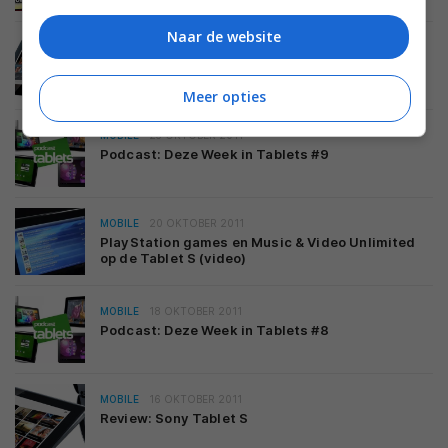
Naar de website
MOBILE
19 NOVEMBER 2011
Sony Tablet S 16GB 3G variant te koop in
Nederland
Meer opties
MOBILE
25 OKTOBER 2011
Podcast: Deze Week in Tablets #9
MOBILE
20 OKTOBER 2011
PlayStation games en Music & Video Unlimited
op de Tablet S (video)
MOBILE
18 OKTOBER 2011
Podcast: Deze Week in Tablets #8
MOBILE
16 OKTOBER 2011
Review: Sony Tablet S