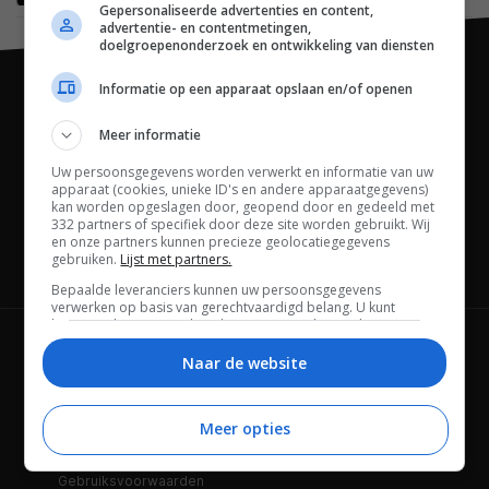
Gepersonaliseerde advertenties en content,
advertentie- en contentmetingen,
doelgroepenonderzoek en ontwikkeling van diensten
Informatie op een apparaat opslaan en/of openen
Meer informatie
Uw persoonsgegevens worden verwerkt en informatie van uw
apparaat (cookies, unieke ID's en andere apparaatgegevens)
kan worden opgeslagen door, geopend door en gedeeld met
332 partners of specifiek door deze site worden gebruikt. Wij
en onze partners kunnen precieze geolocatiegegevens
gebruiken.
Lijst met partners.
Channels
Bepaalde leveranciers kunnen uw persoonsgegevens
verwerken op basis van gerechtvaardigd belang. U kunt
hiertegen bezwaar maken door uw opties hieronder te
beheren. Zoek onderaan deze pagina of in het sitemenu naar
Wie is FWD
Privacybeleid
een link om uw toestemming te beheren of in te trekken via de
Naar de website
privacy- en cookie-instellingen.
Adverteren
Contact
Meer opties
Cookies
Disclaimer
Gebruiksvoorwaarden