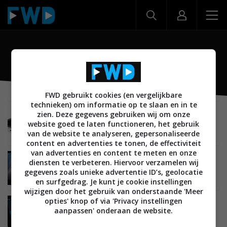
TAB464
FWD gebruikt cookies (en vergelijkbare
technieken) om informatie op te slaan en in te
zien. Deze gegevens gebruiken wij om onze
MOBILE
24 APRIL 2012
website goed te laten functioneren, het gebruik
Yarvik lanceert TAB461 en TAB468 budget
tablets met Android 4.0
van de website te analyseren, gepersonaliseerde
content en advertenties te tonen, de effectiviteit
van advertenties en content te meten en onze
MOBILE
20 MAART 2012
diensten te verbeteren. Hiervoor verzamelen wij
Yarvik lanceert zes nieuwe budget tablets met
gegevens zoals unieke advertentie ID’s, geolocatie
Android 4.0 ICS
en surfgedrag. Je kunt je cookie instellingen
wijzigen door het gebruik van onderstaande 'Meer
opties' knop of via 'Privacy instellingen
MOBILE
16 FEBRUARI 2012
aanpassen' onderaan de website.
Yarvik geeft duidelijkheid over Android 4.0
updates voor budget tablets