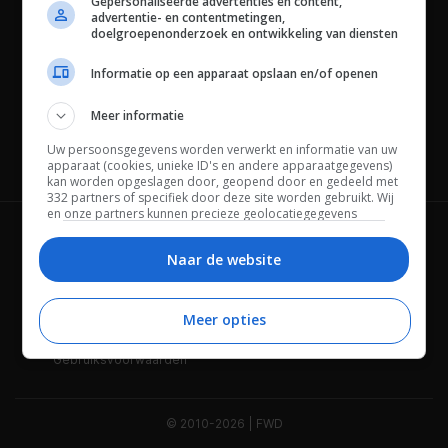
Gepersonaliseerde advertenties en content,
advertentie- en contentmetingen,
doelgroepenonderzoek en ontwikkeling van diensten
Informatie op een apparaat opslaan en/of openen
Meer informatie
Uw persoonsgegevens worden verwerkt en informatie van uw
Channels
apparaat (cookies, unieke ID's en andere apparaatgegevens)
kan worden opgeslagen door, geopend door en gedeeld met
332 partners of specifiek door deze site worden gebruikt. Wij
en onze partners kunnen precieze geolocatiegegevens
gebruiken.
Lijst met partners.
Wie is FWD
Privacybeleid
Bepaalde leveranciers kunnen uw persoonsgegevens
Naar de website
verwerken op basis van gerechtvaardigd belang. U kunt
Adverteren
Contact
hiertegen bezwaar maken door uw opties hieronder te
beheren. Zoek onderaan deze pagina of in het sitemenu naar
Meer opties
Cookies
Disclaimer
een link om uw toestemming te beheren of in te trekken via de
privacy- en cookie-instellingen.
Gebruiksvoorwaarden
© 2010-2026 | FWD