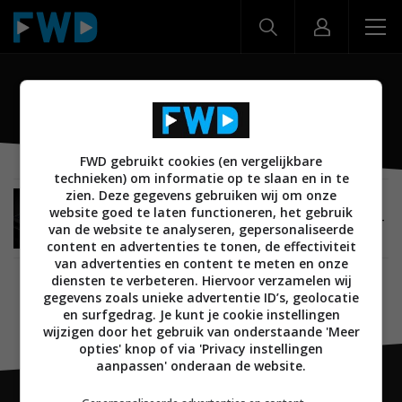
Solarin
FWD gebruikt cookies (en vergelijkbare
technieken) om informatie op te slaan en in te
zien. Deze gegevens gebruiken wij om onze
MOBILE
31 MEI 2016
website goed te laten functioneren, het gebruik
Solarin is peperdure, maar superveilige Android-
van de website te analyseren, gepersonaliseerde
phablet
content en advertenties te tonen, de effectiviteit
van advertenties en content te meten en onze
diensten te verbeteren. Hiervoor verzamelen wij
gegevens zoals unieke advertentie ID’s, geolocatie
en surfgedrag. Je kunt je cookie instellingen
wijzigen door het gebruik van onderstaande 'Meer
opties' knop of via 'Privacy instellingen
aanpassen' onderaan de website.