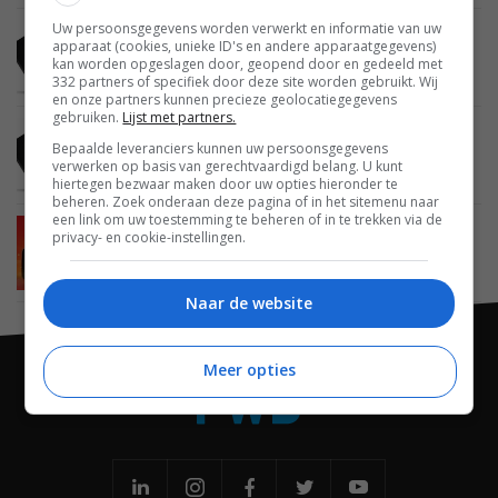
Uw persoonsgegevens worden verwerkt en informatie van uw
MOBILE
25 NOVEMBER 2014
apparaat (cookies, unieke ID's en andere apparaatgegevens)
Qualcomm laat zien wat Snapdragon 810 in huis
kan worden opgeslagen door, geopend door en gedeeld met
heeft
332 partners of specifiek door deze site worden gebruikt. Wij
en onze partners kunnen precieze geolocatiegegevens
gebruiken.
Lijst met partners.
MOBILE
20 AUGUSTUS 2014
Bepaalde leveranciers kunnen uw persoonsgegevens
Qualcomm roadmap verklapt snellere lancering
verwerken op basis van gerechtvaardigd belang. U kunt
64-bit processors
hiertegen bezwaar maken door uw opties hieronder te
beheren. Zoek onderaan deze pagina of in het sitemenu naar
een link om uw toestemming te beheren of in te trekken via de
MOBILE
07 APRIL 2014
privacy- en cookie-instellingen.
Qualcomm kondigt Snapdragon 808 en 810 64-
bit processors aan
Naar de website
Meer opties