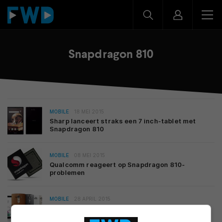
Snapdragon 810
MOBILE
18 MEI 2015
Sharp lanceert straks een 7 inch-tablet met
Snapdragon 810
MOBILE
08 MEI 2015
Qualcomm reageert op Snapdragon 810-
problemen
MOBILE
28 APRIL 2015
‘LG koos Snapdragon 808 voor G4 voor 810-
problemen’