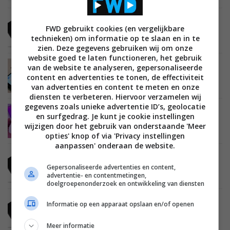
MOBILE
28 APRIL 2015
FWD gebruikt cookies (en vergelijkbare
‘Snapdragon 810-problemen schuld van
technieken) om informatie op te slaan en in te
Qualcomm’
zien. Deze gegevens gebruiken wij om onze
website goed te laten functioneren, het gebruik
van de website te analyseren, gepersonaliseerde
MOBILE
23 JANUARI 2015
LG ondervindt geen problemen met Snapdragon
content en advertenties te tonen, de effectiviteit
810
van advertenties en content te meten en onze
diensten te verbeteren. Hiervoor verzamelen wij
gegevens zoals unieke advertentie ID’s, geolocatie
MOBILE
09 DECEMBER 2014
en surfgedrag. Je kunt je cookie instellingen
Samsung Galaxy Note 4 met Snapdragon 810
wijzigen door het gebruik van onderstaande 'Meer
gespot
opties' knop of via 'Privacy instellingen
aanpassen' onderaan de website.
MOBILE
08 DECEMBER 2014
Productie Qualcomm Snapdragon 810 ligt op
Gepersonaliseerde advertenties en content,
schema
advertentie- en contentmetingen,
doelgroepenonderzoek en ontwikkeling van diensten
MOBILE
04 DECEMBER 2014
Informatie op een apparaat opslaan en/of openen
Kloksnelheid Qualcomm Snapdragon 810
getoond
Meer informatie