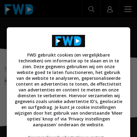
Snapdragon 712
FWD gebruikt cookies (en vergelijkbare
technieken) om informatie op te slaan en in te
zien. Deze gegevens gebruiken wij om onze
MOBILE
07 FEBRUARI 2019
website goed te laten functioneren, het gebruik
Qualcomm presenteert Snapdragon 712 met
van de website te analyseren, gepersonaliseerde
Quick Charge 4+
content en advertenties te tonen, de effectiviteit
van advertenties en content te meten en onze
diensten te verbeteren. Hiervoor verzamelen wij
gegevens zoals unieke advertentie ID’s, geolocatie
en surfgedrag. Je kunt je cookie instellingen
wijzigen door het gebruik van onderstaande 'Meer
opties' knop of via 'Privacy instellingen
aanpassen' onderaan de website.