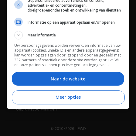
Gepersonaliseerde advertenties en content,
advertentie- en contentmetingen,
doelgroepenonderzoek en ontwikkeling van diensten
Informatie op een apparaat opslaan en/of openen
Meer informatie
Uw persoonsgegevens worden verwerkt en informatie van uw
Channels
apparaat (cookies, unieke ID's en andere apparaatgegevens)
kan worden opgeslagen door, geopend door en gedeeld met
332 partners of specifiek door deze site worden gebruikt. Wij
en onze partners kunnen precieze geolocatiegegevens
gebruiken.
Lijst met partners.
Wie is FWD
Privacybeleid
Bepaalde leveranciers kunnen uw persoonsgegevens
Naar de website
verwerken op basis van gerechtvaardigd belang. U kunt
Adverteren
Contact
hiertegen bezwaar maken door uw opties hieronder te
beheren. Zoek onderaan deze pagina of in het sitemenu naar
Meer opties
Cookies
Disclaimer
een link om uw toestemming te beheren of in te trekken via de
privacy- en cookie-instellingen.
Gebruiksvoorwaarden
© 2010-2026 | FWD