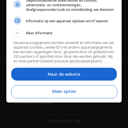
Gepersonaliseerde advertenties en content,
advertentie- en contentmetingen,
doelgroepenonderzoek en ontwikkeling van diensten
Informatie op een apparaat opslaan en/of openen
Meer informatie
Uw persoonsgegevens worden verwerkt en informatie van uw
Channels
apparaat (cookies, unieke ID's en andere apparaatgegevens)
kan worden opgeslagen door, geopend door en gedeeld met
332 partners of specifiek door deze site worden gebruikt. Wij
en onze partners kunnen precieze geolocatiegegevens
gebruiken.
Lijst met partners.
Wie is FWD
Privacybeleid
Bepaalde leveranciers kunnen uw persoonsgegevens
Naar de website
verwerken op basis van gerechtvaardigd belang. U kunt
Adverteren
Contact
hiertegen bezwaar maken door uw opties hieronder te
beheren. Zoek onderaan deze pagina of in het sitemenu naar
Meer opties
Cookies
Disclaimer
een link om uw toestemming te beheren of in te trekken via de
privacy- en cookie-instellingen.
Gebruiksvoorwaarden
© 2010-2026 | FWD