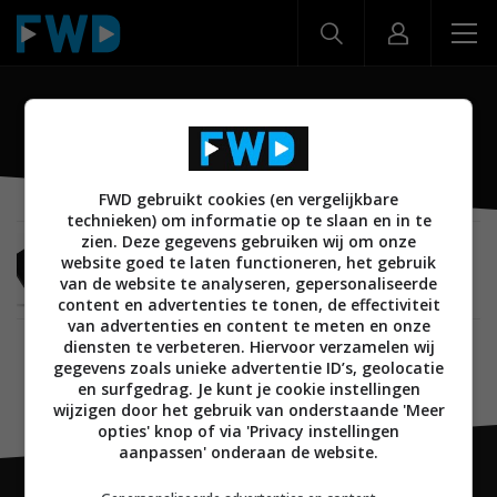
Snapdragon 652
FWD gebruikt cookies (en vergelijkbare
technieken) om informatie op te slaan en in te
zien. Deze gegevens gebruiken wij om onze
MOBILE
15 AUGUSTUS 2016
website goed te laten functioneren, het gebruik
‘Qualcomm werkt aan een tweede versie van
van de website te analyseren, gepersonaliseerde
Snapdragon 652’
content en advertenties te tonen, de effectiviteit
van advertenties en content te meten en onze
diensten te verbeteren. Hiervoor verzamelen wij
gegevens zoals unieke advertentie ID’s, geolocatie
en surfgedrag. Je kunt je cookie instellingen
wijzigen door het gebruik van onderstaande 'Meer
opties' knop of via 'Privacy instellingen
aanpassen' onderaan de website.