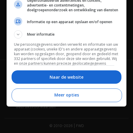
Gepersonaliseerde advertenties en content,
advertentie- en contentmetingen,
doelgroepenonderzoek en ontwikkeling van diensten
Informatie op een apparaat opslaan en/of openen
Meer informatie
Uw persoonsgegevens worden verwerkt en informatie van uw
Channels
apparaat (cookies, unieke ID's en andere apparaatgegevens)
kan worden opgeslagen door, geopend door en gedeeld met
332 partners of specifiek door deze site worden gebruikt. Wij
en onze partners kunnen precieze geolocatiegegevens
gebruiken.
Lijst met partners.
Wie is FWD
Privacybeleid
Bepaalde leveranciers kunnen uw persoonsgegevens
Naar de website
verwerken op basis van gerechtvaardigd belang. U kunt
Adverteren
Contact
hiertegen bezwaar maken door uw opties hieronder te
beheren. Zoek onderaan deze pagina of in het sitemenu naar
Meer opties
Cookies
Disclaimer
een link om uw toestemming te beheren of in te trekken via de
privacy- en cookie-instellingen.
Gebruiksvoorwaarden
© 2010-2026 | FWD