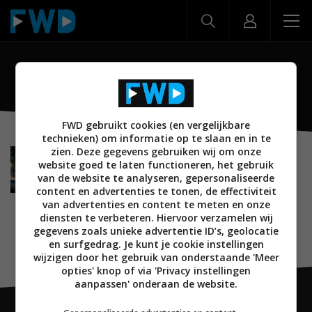
smart city
FWD gebruikt cookies (en vergelijkbare
technieken) om informatie op te slaan en in te
zien. Deze gegevens gebruiken wij om onze
SMARTHOME
14 MAART 2020
website goed te laten functioneren, het gebruik
Brainport Smart District: De smart community
van de website te analyseren, gepersonaliseerde
van morgen
content en advertenties te tonen, de effectiviteit
van advertenties en content te meten en onze
diensten te verbeteren. Hiervoor verzamelen wij
gegevens zoals unieke advertentie ID’s, geolocatie
en surfgedrag. Je kunt je cookie instellingen
wijzigen door het gebruik van onderstaande 'Meer
opties' knop of via 'Privacy instellingen
aanpassen' onderaan de website.