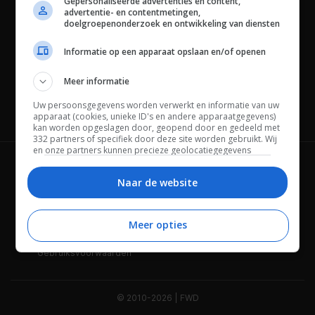
Gepersonaliseerde advertenties en content,
advertentie- en contentmetingen,
doelgroepenonderzoek en ontwikkeling van diensten
Informatie op een apparaat opslaan en/of openen
Meer informatie
Uw persoonsgegevens worden verwerkt en informatie van uw
Channels
apparaat (cookies, unieke ID's en andere apparaatgegevens)
kan worden opgeslagen door, geopend door en gedeeld met
332 partners of specifiek door deze site worden gebruikt. Wij
en onze partners kunnen precieze geolocatiegegevens
gebruiken.
Lijst met partners.
Wie is FWD
Privacybeleid
Bepaalde leveranciers kunnen uw persoonsgegevens
Naar de website
verwerken op basis van gerechtvaardigd belang. U kunt
Adverteren
Contact
hiertegen bezwaar maken door uw opties hieronder te
beheren. Zoek onderaan deze pagina of in het sitemenu naar
Meer opties
Cookies
Disclaimer
een link om uw toestemming te beheren of in te trekken via de
privacy- en cookie-instellingen.
Gebruiksvoorwaarden
© 2010-2026 | FWD