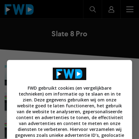
Slate 8 Pro
MOBILE
07 MEI 2014
HP Slate 8 Pro met 8-inch high-res display te
koop in Nederland
FWD gebruikt cookies (en vergelijkbare
technieken) om informatie op te slaan en in te
MOBILE
02 MEI 2014
zien. Deze gegevens gebruiken wij om onze
Details over HP Slate 8 Plus tablet lekken uit
website goed te laten functioneren, het gebruik
van de website te analyseren, gepersonaliseerde
content en advertenties te tonen, de effectiviteit
van advertenties en content te meten en onze
MOBILE
08 APRIL 2014
diensten te verbeteren. Hiervoor verzamelen wij
HP lanceert Slate 8 Pro Business met Android
gegevens zoals unieke advertentie ID’s, geolocatie
4.4 KitKat