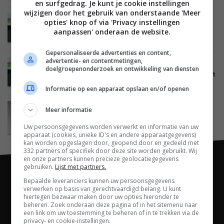
en surfgedrag. Je kunt je cookie instellingen
wijzigen door het gebruik van onderstaande 'Meer
opties' knop of via 'Privacy instellingen
MOBILE
04 APRIL 2014
Nieuwe versie HP Slate 8 Pro met Android 4.4
aanpassen' onderaan de website.
KitKat gespot
Gepersonaliseerde advertenties en content,
advertentie- en contentmetingen,
MOBILE
03 DECEMBER 2013
doelgroepenonderzoek en ontwikkeling van diensten
HP Slate 8 Pro te koop in Nederland en verschijnt
in promotievideo
Informatie op een apparaat opslaan en/of openen
Meer informatie
MOBILE
19 SEPTEMBER 2013
HP introduceert vier nieuwe Slate Android
tablets
Uw persoonsgegevens worden verwerkt en informatie van uw
apparaat (cookies, unieke ID's en andere apparaatgegevens)
kan worden opgeslagen door, geopend door en gedeeld met
332 partners of specifiek door deze site worden gebruikt. Wij
en onze partners kunnen precieze geolocatiegegevens
gebruiken.
Lijst met partners.
Bepaalde leveranciers kunnen uw persoonsgegevens
verwerken op basis van gerechtvaardigd belang. U kunt
hiertegen bezwaar maken door uw opties hieronder te
beheren. Zoek onderaan deze pagina of in het sitemenu naar
een link om uw toestemming te beheren of in te trekken via de
privacy- en cookie-instellingen.