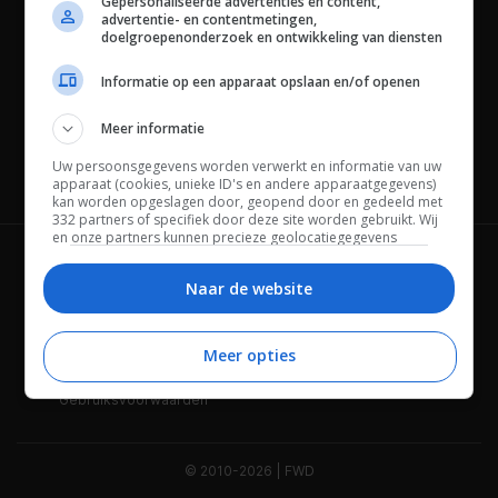
Gepersonaliseerde advertenties en content,
advertentie- en contentmetingen,
doelgroepenonderzoek en ontwikkeling van diensten
Informatie op een apparaat opslaan en/of openen
Meer informatie
Uw persoonsgegevens worden verwerkt en informatie van uw
Channels
apparaat (cookies, unieke ID's en andere apparaatgegevens)
kan worden opgeslagen door, geopend door en gedeeld met
332 partners of specifiek door deze site worden gebruikt. Wij
en onze partners kunnen precieze geolocatiegegevens
gebruiken.
Lijst met partners.
Wie is FWD
Privacybeleid
Bepaalde leveranciers kunnen uw persoonsgegevens
Naar de website
verwerken op basis van gerechtvaardigd belang. U kunt
Adverteren
Contact
hiertegen bezwaar maken door uw opties hieronder te
beheren. Zoek onderaan deze pagina of in het sitemenu naar
Meer opties
Cookies
Disclaimer
een link om uw toestemming te beheren of in te trekken via de
privacy- en cookie-instellingen.
Gebruiksvoorwaarden
© 2010-2026 | FWD