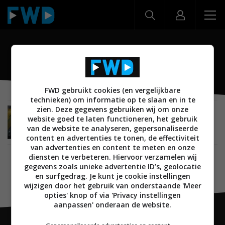
Slate 10 Plus
FWD gebruikt cookies (en vergelijkbare
technieken) om informatie op te slaan en in te
zien. Deze gegevens gebruiken wij om onze
MOBILE
19 JULI 2014
website goed te laten functioneren, het gebruik
HP 10 Plus, Slate 10 Plus en Slate 8 Plus tablets
van de website te analyseren, gepersonaliseerde
gelekt
content en advertenties te tonen, de effectiviteit
van advertenties en content te meten en onze
diensten te verbeteren. Hiervoor verzamelen wij
gegevens zoals unieke advertentie ID’s, geolocatie
en surfgedrag. Je kunt je cookie instellingen
wijzigen door het gebruik van onderstaande 'Meer
opties' knop of via 'Privacy instellingen
aanpassen' onderaan de website.