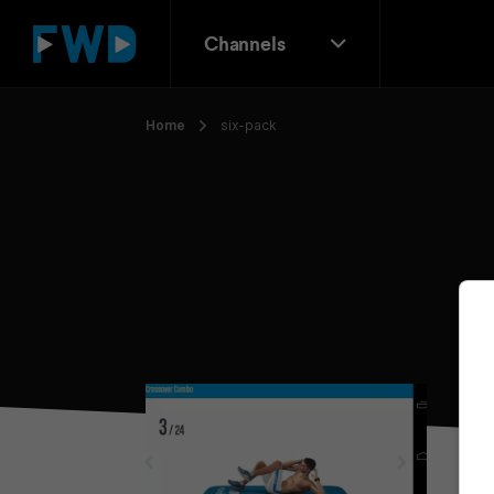
Channels
Home
six-pack