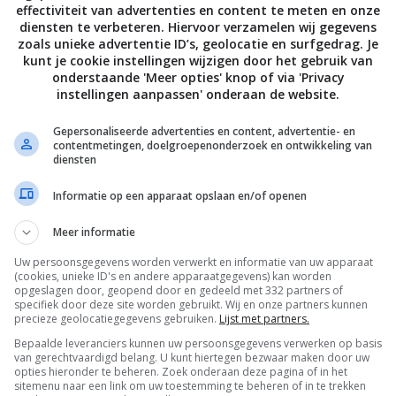
effectiviteit van advertenties en content te meten en onze
diensten te verbeteren. Hiervoor verzamelen wij gegevens
zoals unieke advertentie ID’s, geolocatie en surfgedrag. Je
kunt je cookie instellingen wijzigen door het gebruik van
onderstaande 'Meer opties' knop of via 'Privacy
instellingen aanpassen' onderaan de website.
Gepersonaliseerde advertenties en content, advertentie- en
contentmetingen, doelgroepenonderzoek en ontwikkeling van
diensten
Informatie op een apparaat opslaan en/of openen
Meer informatie
Uw persoonsgegevens worden verwerkt en informatie van uw apparaat
De laatste updates in je mailbox
(cookies, unieke ID's en andere apparaatgegevens) kan worden
opgeslagen door, geopend door en gedeeld met 332 partners of
specifiek door deze site worden gebruikt. Wij en onze partners kunnen
precieze geolocatiegegevens gebruiken.
Lijst met partners.
Bepaalde leveranciers kunnen uw persoonsgegevens verwerken op basis
van gerechtvaardigd belang. U kunt hiertegen bezwaar maken door uw
opties hieronder te beheren. Zoek onderaan deze pagina of in het
Channels
sitemenu naar een link om uw toestemming te beheren of in te trekken