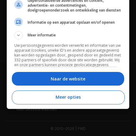
Gepersonaliseerde advertenties en content,
advertentie- en contentmetingen,
doelgroepenonderzoek en ontwikkeling van diensten
Informatie op een apparaat opslaan en/of openen
Meer informatie
Uw persoonsgegevens worden verwerkt en informatie van uw
Channels
apparaat (cookies, unieke ID's en andere apparaatgegevens)
kan worden opgeslagen door, geopend door en gedeeld met
332 partners of specifiek door deze site worden gebruikt. Wij
en onze partners kunnen precieze geolocatiegegevens
gebruiken.
Lijst met partners.
Wie is FWD
Privacybeleid
Bepaalde leveranciers kunnen uw persoonsgegevens
Naar de website
verwerken op basis van gerechtvaardigd belang. U kunt
Adverteren
Contact
hiertegen bezwaar maken door uw opties hieronder te
beheren. Zoek onderaan deze pagina of in het sitemenu naar
Meer opties
Cookies
Disclaimer
een link om uw toestemming te beheren of in te trekken via de
privacy- en cookie-instellingen.
Gebruiksvoorwaarden
© 2010-2026 | FWD