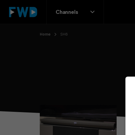
Channels
Home
SH6