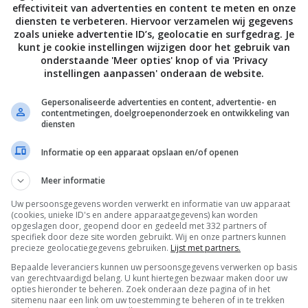
effectiviteit van advertenties en content te meten en onze
diensten te verbeteren. Hiervoor verzamelen wij gegevens
zoals unieke advertentie ID’s, geolocatie en surfgedrag. Je
kunt je cookie instellingen wijzigen door het gebruik van
onderstaande 'Meer opties' knop of via 'Privacy
instellingen aanpassen' onderaan de website.
Gepersonaliseerde advertenties en content, advertentie- en
contentmetingen, doelgroepenonderzoek en ontwikkeling van
diensten
Informatie op een apparaat opslaan en/of openen
Meer informatie
Uw persoonsgegevens worden verwerkt en informatie van uw apparaat
De laatste updates in je mailbox
(cookies, unieke ID's en andere apparaatgegevens) kan worden
opgeslagen door, geopend door en gedeeld met 332 partners of
specifiek door deze site worden gebruikt. Wij en onze partners kunnen
precieze geolocatiegegevens gebruiken.
Lijst met partners.
Bepaalde leveranciers kunnen uw persoonsgegevens verwerken op basis
van gerechtvaardigd belang. U kunt hiertegen bezwaar maken door uw
opties hieronder te beheren. Zoek onderaan deze pagina of in het
Channels
sitemenu naar een link om uw toestemming te beheren of in te trekken