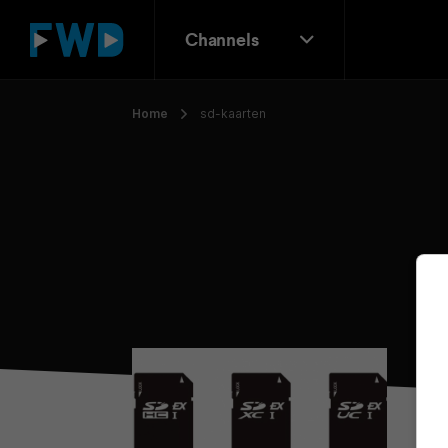
Channels
Home
sd-kaarten