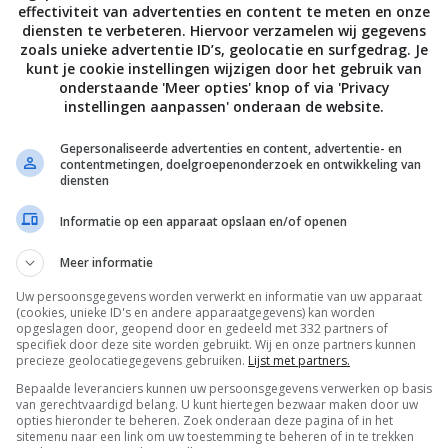
effectiviteit van advertenties en content te meten en onze
diensten te verbeteren. Hiervoor verzamelen wij gegevens
zoals unieke advertentie ID’s, geolocatie en surfgedrag. Je
kunt je cookie instellingen wijzigen door het gebruik van
onderstaande 'Meer opties' knop of via 'Privacy
instellingen aanpassen' onderaan de website.
Gepersonaliseerde advertenties en content, advertentie- en
contentmetingen, doelgroepenonderzoek en ontwikkeling van
diensten
Informatie op een apparaat opslaan en/of openen
Meer informatie
Uw persoonsgegevens worden verwerkt en informatie van uw apparaat
De laatste updates in je mailbox
(cookies, unieke ID's en andere apparaatgegevens) kan worden
opgeslagen door, geopend door en gedeeld met 332 partners of
specifiek door deze site worden gebruikt. Wij en onze partners kunnen
precieze geolocatiegegevens gebruiken.
Lijst met partners.
Bepaalde leveranciers kunnen uw persoonsgegevens verwerken op basis
van gerechtvaardigd belang. U kunt hiertegen bezwaar maken door uw
opties hieronder te beheren. Zoek onderaan deze pagina of in het
Channels
sitemenu naar een link om uw toestemming te beheren of in te trekken