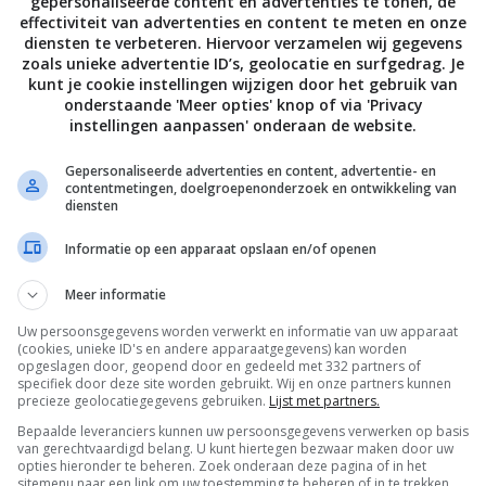
gepersonaliseerde content en advertenties te tonen, de
effectiviteit van advertenties en content te meten en onze
diensten te verbeteren. Hiervoor verzamelen wij gegevens
zoals unieke advertentie ID’s, geolocatie en surfgedrag. Je
kunt je cookie instellingen wijzigen door het gebruik van
nprotector maakt bril-vrij 3D
onderstaande 'Meer opties' knop of via 'Privacy
mobiele apparaten mogelijk
instellingen aanpassen' onderaan de website.
L 2013
Gepersonaliseerde advertenties en content, advertentie- en
contentmetingen, doelgroepenonderzoek en ontwikkeling van
diensten
Informatie op een apparaat opslaan en/of openen
Meer informatie
Uw persoonsgegevens worden verwerkt en informatie van uw apparaat
De laatste updates in je mailbox
(cookies, unieke ID's en andere apparaatgegevens) kan worden
opgeslagen door, geopend door en gedeeld met 332 partners of
specifiek door deze site worden gebruikt. Wij en onze partners kunnen
precieze geolocatiegegevens gebruiken.
Lijst met partners.
Bepaalde leveranciers kunnen uw persoonsgegevens verwerken op basis
van gerechtvaardigd belang. U kunt hiertegen bezwaar maken door uw
opties hieronder te beheren. Zoek onderaan deze pagina of in het
sitemenu naar een link om uw toestemming te beheren of in te trekken