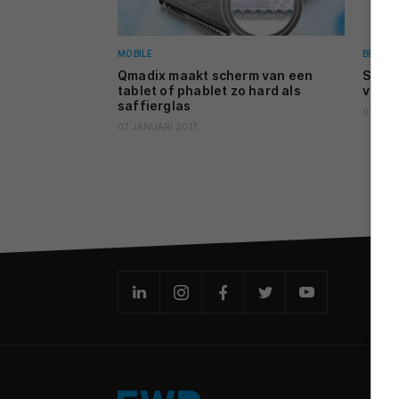
MOBILE
BEELD
Qmadix maakt scherm van een
Scree
tablet of phablet zo hard als
voor 
saffierglas
02 APRI
07 JANUARI 2017