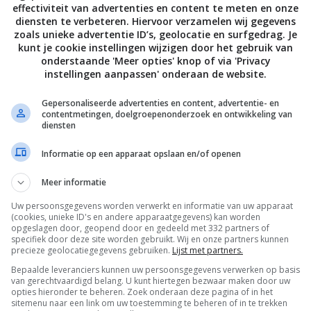
effectiviteit van advertenties en content te meten en onze
diensten te verbeteren. Hiervoor verzamelen wij gegevens
zoals unieke advertentie ID’s, geolocatie en surfgedrag. Je
kunt je cookie instellingen wijzigen door het gebruik van
onderstaande 'Meer opties' knop of via 'Privacy
instellingen aanpassen' onderaan de website.
Gepersonaliseerde advertenties en content, advertentie- en
contentmetingen, doelgroepenonderzoek en ontwikkeling van
diensten
Informatie op een apparaat opslaan en/of openen
Meer informatie
Uw persoonsgegevens worden verwerkt en informatie van uw apparaat
De laatste updates in je mailbox
(cookies, unieke ID's en andere apparaatgegevens) kan worden
opgeslagen door, geopend door en gedeeld met 332 partners of
specifiek door deze site worden gebruikt. Wij en onze partners kunnen
precieze geolocatiegegevens gebruiken.
Lijst met partners.
Bepaalde leveranciers kunnen uw persoonsgegevens verwerken op basis
van gerechtvaardigd belang. U kunt hiertegen bezwaar maken door uw
opties hieronder te beheren. Zoek onderaan deze pagina of in het
Channels
sitemenu naar een link om uw toestemming te beheren of in te trekken