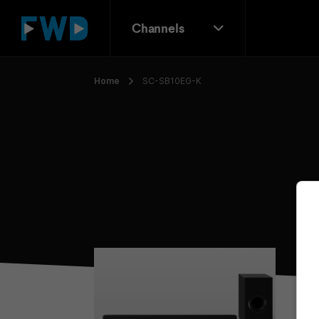
Channels
Home
SC-SB10EG-K