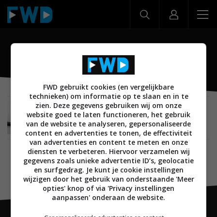
SC-HTB900
FWD gebruikt cookies (en vergelijkbare
technieken) om informatie op te slaan en in te
zien. Deze gegevens gebruiken wij om onze
AUDIO
18 FEBRUARI 2019
website goed te laten functioneren, het gebruik
Panasonic presenteert drie soundbars in
van de website te analyseren, gepersonaliseerde
verschillende prijsklassen
content en advertenties te tonen, de effectiviteit
van advertenties en content te meten en onze
diensten te verbeteren. Hiervoor verzamelen wij
gegevens zoals unieke advertentie ID’s, geolocatie
en surfgedrag. Je kunt je cookie instellingen
wijzigen door het gebruik van onderstaande 'Meer
opties' knop of via 'Privacy instellingen
aanpassen' onderaan de website.