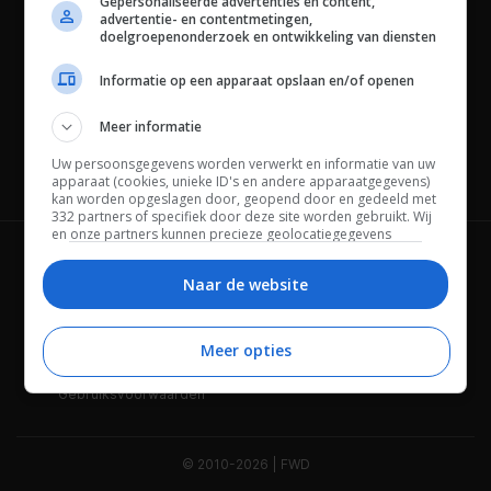
Gepersonaliseerde advertenties en content,
advertentie- en contentmetingen,
doelgroepenonderzoek en ontwikkeling van diensten
Informatie op een apparaat opslaan en/of openen
Meer informatie
Uw persoonsgegevens worden verwerkt en informatie van uw
Channels
apparaat (cookies, unieke ID's en andere apparaatgegevens)
kan worden opgeslagen door, geopend door en gedeeld met
332 partners of specifiek door deze site worden gebruikt. Wij
en onze partners kunnen precieze geolocatiegegevens
gebruiken.
Lijst met partners.
Wie is FWD
Privacybeleid
Bepaalde leveranciers kunnen uw persoonsgegevens
Naar de website
verwerken op basis van gerechtvaardigd belang. U kunt
Adverteren
Contact
hiertegen bezwaar maken door uw opties hieronder te
beheren. Zoek onderaan deze pagina of in het sitemenu naar
Meer opties
Cookies
Disclaimer
een link om uw toestemming te beheren of in te trekken via de
privacy- en cookie-instellingen.
Gebruiksvoorwaarden
© 2010-2026 | FWD