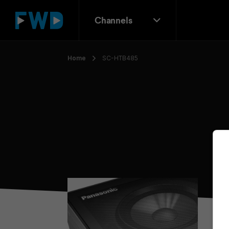
Channels
Home
SC-HTB485