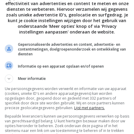
effectiviteit van advertenties en content te meten en onze
diensten te verbeteren. Hiervoor verzamelen wij gegevens
zoals unieke advertentie ID’s, geolocatie en surfgedrag. Je
kunt je cookie instellingen wijzigen door het gebruik van
onderstaande 'Meer opties' knop of via 'Privacy
instellingen aanpassen' onderaan de website.
Gepersonaliseerde advertenties en content, advertentie- en
contentmetingen, doelgroepenonderzoek en ontwikkeling van
diensten
Informatie op een apparaat opslaan en/of openen
Meer informatie
Uw persoonsgegevens worden verwerkt en informatie van uw apparaat
De laatste updates in je mailbox
(cookies, unieke ID's en andere apparaatgegevens) kan worden
opgeslagen door, geopend door en gedeeld met 332 partners of
specifiek door deze site worden gebruikt. Wij en onze partners kunnen
precieze geolocatiegegevens gebruiken.
Lijst met partners.
Bepaalde leveranciers kunnen uw persoonsgegevens verwerken op basis
van gerechtvaardigd belang. U kunt hiertegen bezwaar maken door uw
opties hieronder te beheren. Zoek onderaan deze pagina of in het
Channels
sitemenu naar een link om uw toestemming te beheren of in te trekken