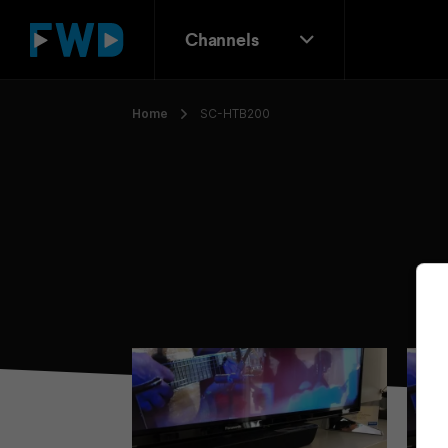
Channels
Home
SC-HTB200