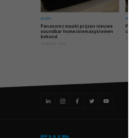
AUDIO
AUDIO
Panasonic maakt prijzen nieuwe
Pana
soundbar homecinemasystemen
cinem
bekend
13 FEBR
23 MAART 2018