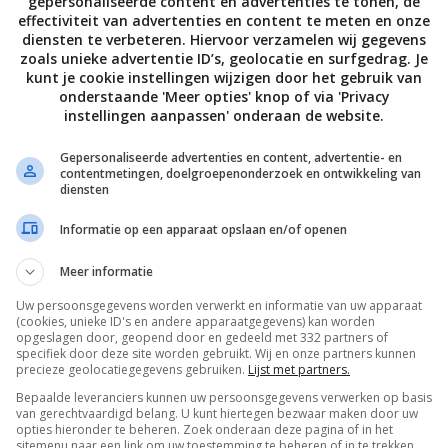
gepersonaliseerde content en advertenties te tonen, de
effectiviteit van advertenties en content te meten en onze
diensten te verbeteren. Hiervoor verzamelen wij gegevens
zoals unieke advertentie ID’s, geolocatie en surfgedrag. Je
kunt je cookie instellingen wijzigen door het gebruik van
sonic 2018 soundbar home
onderstaande 'Meer opties' knop of via 'Privacy
a line-up
instellingen aanpassen' onderaan de website.
UARI 2018
Gepersonaliseerde advertenties en content, advertentie- en
contentmetingen, doelgroepenonderzoek en ontwikkeling van
diensten
Informatie op een apparaat opslaan en/of openen
Meer informatie
Uw persoonsgegevens worden verwerkt en informatie van uw apparaat
De laatste updates in je mailbox
(cookies, unieke ID's en andere apparaatgegevens) kan worden
opgeslagen door, geopend door en gedeeld met 332 partners of
specifiek door deze site worden gebruikt. Wij en onze partners kunnen
precieze geolocatiegegevens gebruiken.
Lijst met partners.
Bepaalde leveranciers kunnen uw persoonsgegevens verwerken op basis
van gerechtvaardigd belang. U kunt hiertegen bezwaar maken door uw
opties hieronder te beheren. Zoek onderaan deze pagina of in het
sitemenu naar een link om uw toestemming te beheren of in te trekken