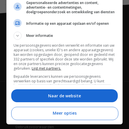
Gepersonaliseerde advertenties en content,
advertentie- en contentmetingen,
doelgroepenonderzoek en ontwikkeling van diensten
Informatie op een apparaat opslaan en/of openen
Meer informatie
Uw persoonsgegevens worden verwerkt en informatie van uw
apparaat (cookies, unieke ID's en andere apparaatgegevens)
kan worden opgeslagen door, geopend door en gedeeld met
332 partners of specifiek door deze site worden gebruikt. Wij
en onze partners kunnen precieze geolocatiegegevens
gebruiken.
Lijst met partners.
Channels
Bepaalde leveranciers kunnen uw persoonsgegevens
verwerken op basis van gerechtvaardigd belang. U kunt
hiertegen bezwaar maken door uw opties hieronder te
beheren. Zoek onderaan deze pagina of in het sitemenu naar
Wie is FWD
Privacybeleid
een link om uw toestemming te beheren of in te trekken via de
Naar de website
privacy- en cookie-instellingen.
Adverteren
Contact
Meer opties
Cookies
Disclaimer
Gebruiksvoorwaarden