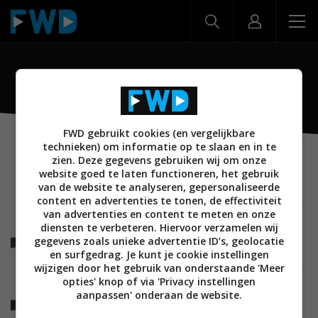
SC-BTT755
FWD gebruikt cookies (en vergelijkbare
technieken) om informatie op te slaan en in te
zien. Deze gegevens gebruiken wij om onze
BEELD
12 AUGUSTUS 2010
website goed te laten functioneren, het gebruik
Panasonic lanceert SC-BTT755 en SC-BTT350
3D home cinema systemen
van de website te analyseren, gepersonaliseerde
content en advertenties te tonen, de effectiviteit
van advertenties en content te meten en onze
BEELD
AUDIO
01 AUGUSTUS 2010
diensten te verbeteren. Hiervoor verzamelen wij
Eerste 3D Blu-ray home cinema sets van
gegevens zoals unieke advertentie ID’s, geolocatie
Panasonic
en surfgedrag. Je kunt je cookie instellingen
wijzigen door het gebruik van onderstaande 'Meer
opties' knop of via 'Privacy instellingen
BEELD
01 AUGUSTUS 2010
aanpassen' onderaan de website.
Panasonic introduceert twee 3D Blu-ray home
cinema systemen