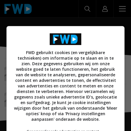
SC-ALL7CD
FWD gebruikt cookies (en vergelijkbare
technieken) om informatie op te slaan en in te
zien. Deze gegevens gebruiken wij om onze
AUDIO
26 JULI 2016
website goed te laten functioneren, het gebruik
Panasonic SC-ALL05, SC-ALL7CD, SC-ALL9 en
van de website te analyseren, gepersonaliseerde
SC-ALL6 te koop in Nederland
content en advertenties te tonen, de effectiviteit
van advertenties en content te meten en onze
diensten te verbeteren. Hiervoor verzamelen wij
AUDIO
29 FEBRUARI 2016
gegevens zoals unieke advertentie ID’s, geolocatie
Panasonic breidt assortiment ALL-serie
netwerkluidsprekers uit
en surfgedrag. Je kunt je cookie instellingen
wijzigen door het gebruik van onderstaande 'Meer
opties' knop of via 'Privacy instellingen
aanpassen' onderaan de website.