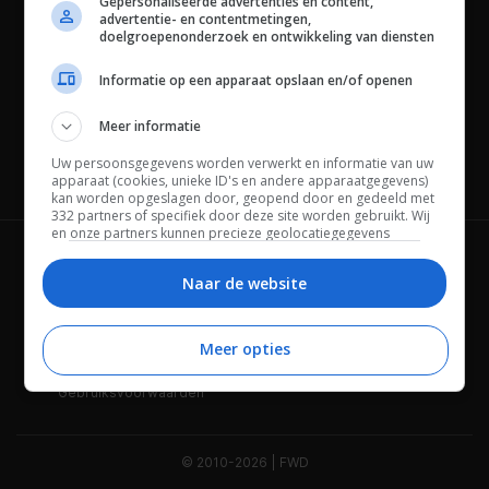
Gepersonaliseerde advertenties en content,
advertentie- en contentmetingen,
doelgroepenonderzoek en ontwikkeling van diensten
Informatie op een apparaat opslaan en/of openen
Meer informatie
Uw persoonsgegevens worden verwerkt en informatie van uw
Channels
apparaat (cookies, unieke ID's en andere apparaatgegevens)
kan worden opgeslagen door, geopend door en gedeeld met
332 partners of specifiek door deze site worden gebruikt. Wij
en onze partners kunnen precieze geolocatiegegevens
gebruiken.
Lijst met partners.
Wie is FWD
Privacybeleid
Bepaalde leveranciers kunnen uw persoonsgegevens
Naar de website
verwerken op basis van gerechtvaardigd belang. U kunt
Adverteren
Contact
hiertegen bezwaar maken door uw opties hieronder te
beheren. Zoek onderaan deze pagina of in het sitemenu naar
Meer opties
Cookies
Disclaimer
een link om uw toestemming te beheren of in te trekken via de
privacy- en cookie-instellingen.
Gebruiksvoorwaarden
© 2010-2026 | FWD