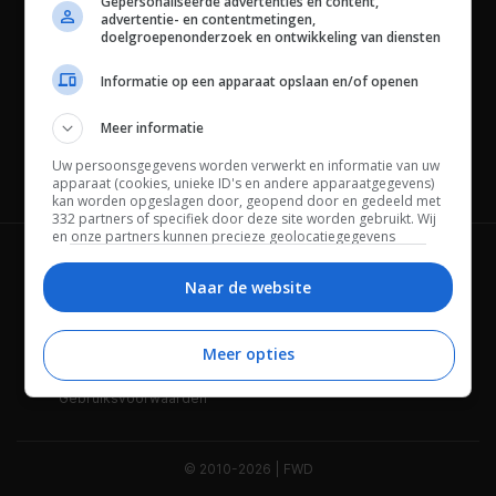
Gepersonaliseerde advertenties en content,
advertentie- en contentmetingen,
doelgroepenonderzoek en ontwikkeling van diensten
Informatie op een apparaat opslaan en/of openen
Meer informatie
Uw persoonsgegevens worden verwerkt en informatie van uw
Channels
apparaat (cookies, unieke ID's en andere apparaatgegevens)
kan worden opgeslagen door, geopend door en gedeeld met
332 partners of specifiek door deze site worden gebruikt. Wij
en onze partners kunnen precieze geolocatiegegevens
gebruiken.
Lijst met partners.
Wie is FWD
Privacybeleid
Bepaalde leveranciers kunnen uw persoonsgegevens
Naar de website
verwerken op basis van gerechtvaardigd belang. U kunt
Adverteren
Contact
hiertegen bezwaar maken door uw opties hieronder te
beheren. Zoek onderaan deze pagina of in het sitemenu naar
Meer opties
Cookies
Disclaimer
een link om uw toestemming te beheren of in te trekken via de
privacy- en cookie-instellingen.
Gebruiksvoorwaarden
© 2010-2026 | FWD