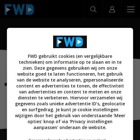
SB 30
FWD gebruikt cookies (en vergelijkbare
technieken) om informatie op te slaan en in te
zien. Deze gegevens gebruiken wij om onze
AUDIO
06 JANUARI 2012
website goed te laten functioneren, het gebruik
Harman Kardon lanceert SB 30 home cinema
van de website te analyseren, gepersonaliseerde
soundbar systeem
content en advertenties te tonen, de effectiviteit
van advertenties en content te meten en onze
diensten te verbeteren. Hiervoor verzamelen wij
gegevens zoals unieke advertentie ID’s, geolocatie
en surfgedrag. Je kunt je cookie instellingen
wijzigen door het gebruik van onderstaande 'Meer
opties' knop of via 'Privacy instellingen
aanpassen' onderaan de website.