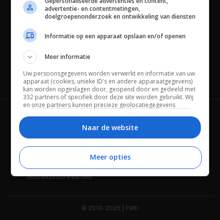
Gepersonaliseerde advertenties en content,
advertentie- en contentmetingen,
doelgroepenonderzoek en ontwikkeling van diensten
Informatie op een apparaat opslaan en/of openen
Meer informatie
Uw persoonsgegevens worden verwerkt en informatie van uw
Channels
apparaat (cookies, unieke ID's en andere apparaatgegevens)
kan worden opgeslagen door, geopend door en gedeeld met
332 partners of specifiek door deze site worden gebruikt. Wij
en onze partners kunnen precieze geolocatiegegevens
gebruiken.
Lijst met partners.
Wie is FWD
Privacybeleid
Bepaalde leveranciers kunnen uw persoonsgegevens
Naar de website
verwerken op basis van gerechtvaardigd belang. U kunt
Adverteren
Contact
hiertegen bezwaar maken door uw opties hieronder te
beheren. Zoek onderaan deze pagina of in het sitemenu naar
Meer opties
Cookies
Disclaimer
een link om uw toestemming te beheren of in te trekken via de
privacy- en cookie-instellingen.
Gebruiksvoorwaarden
© 2010-2026 | FWD