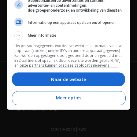
Gepersonaliseerde advertenties en content,
advertentie- en contentmetingen,
doelgroepenonderzoek en ontwikkeling van diensten
Informatie op een apparaat opslaan en/of openen
Meer informatie
Uw persoonsgegevens worden verwerkt en informatie van uw
Channels
apparaat (cookies, unieke ID's en andere apparaatgegevens)
kan worden opgeslagen door, geopend door en gedeeld met
332 partners of specifiek door deze site worden gebruikt. Wij
en onze partners kunnen precieze geolocatiegegevens
gebruiken.
Lijst met partners.
Wie is FWD
Privacybeleid
Bepaalde leveranciers kunnen uw persoonsgegevens
Naar de website
verwerken op basis van gerechtvaardigd belang. U kunt
Adverteren
Contact
hiertegen bezwaar maken door uw opties hieronder te
beheren. Zoek onderaan deze pagina of in het sitemenu naar
Meer opties
Cookies
Disclaimer
een link om uw toestemming te beheren of in te trekken via de
privacy- en cookie-instellingen.
Gebruiksvoorwaarden
© 2010-2026 | FWD