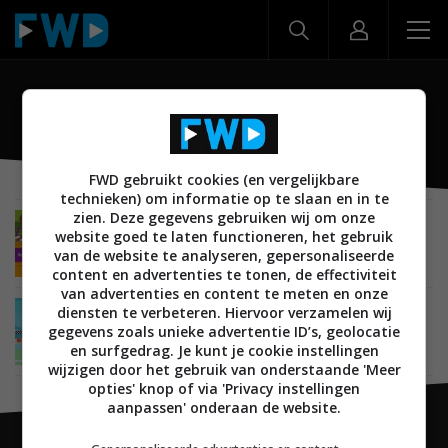
Santa Tracker
FWD gebruikt cookies (en vergelijkbare
technieken) om informatie op te slaan en in te
zien. Deze gegevens gebruiken wij om onze
MOBILE
05 DECEMBER 2018
website goed te laten functioneren, het gebruik
Google Santa Tracker krijgt nieuwe versie met
van de website te analyseren, gepersonaliseerde
meer opties
content en advertenties te tonen, de effectiviteit
van advertenties en content te meten en onze
diensten te verbeteren. Hiervoor verzamelen wij
MOBILE
01 DECEMBER 2016
gegevens zoals unieke advertentie ID’s, geolocatie
Ook dit jaar brengt Google een update voor de
Santa Tracker
en surfgedrag. Je kunt je cookie instellingen
wijzigen door het gebruik van onderstaande 'Meer
opties' knop of via 'Privacy instellingen
aanpassen' onderaan de website.