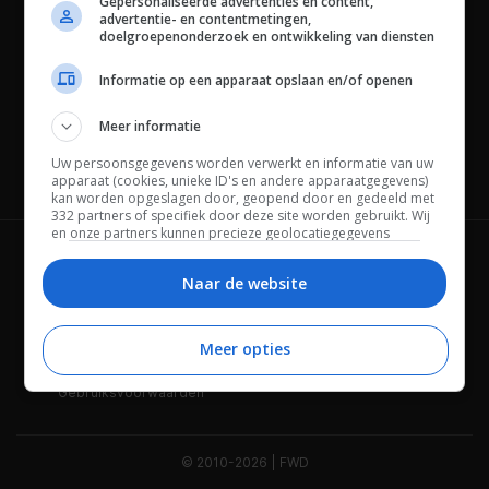
Gepersonaliseerde advertenties en content,
advertentie- en contentmetingen,
doelgroepenonderzoek en ontwikkeling van diensten
Informatie op een apparaat opslaan en/of openen
Meer informatie
Uw persoonsgegevens worden verwerkt en informatie van uw
Channels
apparaat (cookies, unieke ID's en andere apparaatgegevens)
kan worden opgeslagen door, geopend door en gedeeld met
332 partners of specifiek door deze site worden gebruikt. Wij
en onze partners kunnen precieze geolocatiegegevens
gebruiken.
Lijst met partners.
Wie is FWD
Privacybeleid
Bepaalde leveranciers kunnen uw persoonsgegevens
Naar de website
verwerken op basis van gerechtvaardigd belang. U kunt
Adverteren
Contact
hiertegen bezwaar maken door uw opties hieronder te
beheren. Zoek onderaan deze pagina of in het sitemenu naar
Meer opties
Cookies
Disclaimer
een link om uw toestemming te beheren of in te trekken via de
privacy- en cookie-instellingen.
Gebruiksvoorwaarden
© 2010-2026 | FWD