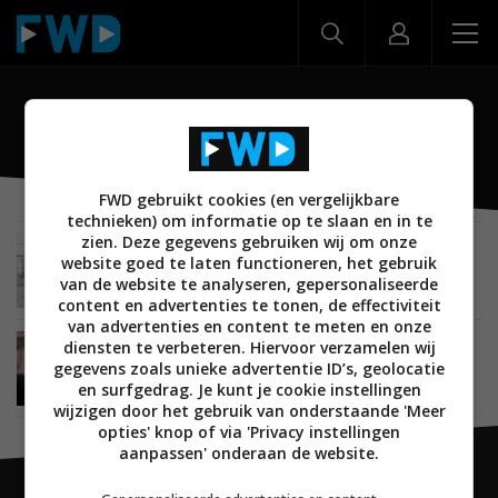
Samsung Connect
FWD gebruikt cookies (en vergelijkbare
technieken) om informatie op te slaan en in te
zien. Deze gegevens gebruiken wij om onze
SMARTHOME
26 FEBRUARI 2018
website goed te laten functioneren, het gebruik
Samsung SmartThings-app krijgt komende
van de website te analyseren, gepersonaliseerde
maand een grote update
content en advertenties te tonen, de effectiviteit
van advertenties en content te meten en onze
diensten te verbeteren. Hiervoor verzamelen wij
SMARTHOME
30 MAART 2017
gegevens zoals unieke advertentie ID’s, geolocatie
Samsung Connect moet al je smart home-
apparaten in één app samenvoegen
en surfgedrag. Je kunt je cookie instellingen
wijzigen door het gebruik van onderstaande 'Meer
opties' knop of via 'Privacy instellingen
aanpassen' onderaan de website.