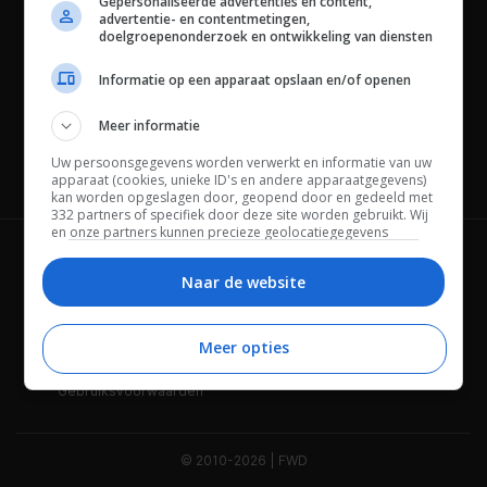
Gepersonaliseerde advertenties en content,
advertentie- en contentmetingen,
doelgroepenonderzoek en ontwikkeling van diensten
Informatie op een apparaat opslaan en/of openen
Meer informatie
Uw persoonsgegevens worden verwerkt en informatie van uw
Channels
apparaat (cookies, unieke ID's en andere apparaatgegevens)
kan worden opgeslagen door, geopend door en gedeeld met
332 partners of specifiek door deze site worden gebruikt. Wij
en onze partners kunnen precieze geolocatiegegevens
gebruiken.
Lijst met partners.
Wie is FWD
Privacybeleid
Bepaalde leveranciers kunnen uw persoonsgegevens
Naar de website
verwerken op basis van gerechtvaardigd belang. U kunt
Adverteren
Contact
hiertegen bezwaar maken door uw opties hieronder te
beheren. Zoek onderaan deze pagina of in het sitemenu naar
Meer opties
Cookies
Disclaimer
een link om uw toestemming te beheren of in te trekken via de
privacy- en cookie-instellingen.
Gebruiksvoorwaarden
© 2010-2026 | FWD