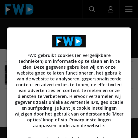
RX-V767
FWD gebruikt cookies (en vergelijkbare
technieken) om informatie op te slaan en in te
zien. Deze gegevens gebruiken wij om onze
BEELD
15 JUNI 2010
website goed te laten functioneren, het gebruik
RX-V667 en RX-V767 3D receiver, BD-S667 Blu-
van de website te analyseren, gepersonaliseerde
ray speler van Yamaha
content en advertenties te tonen, de effectiviteit
van advertenties en content te meten en onze
diensten te verbeteren. Hiervoor verzamelen wij
gegevens zoals unieke advertentie ID’s, geolocatie
en surfgedrag. Je kunt je cookie instellingen
wijzigen door het gebruik van onderstaande 'Meer
opties' knop of via 'Privacy instellingen
aanpassen' onderaan de website.