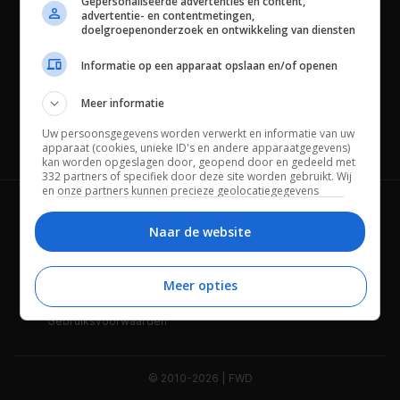
Gepersonaliseerde advertenties en content,
advertentie- en contentmetingen,
doelgroepenonderzoek en ontwikkeling van diensten
Informatie op een apparaat opslaan en/of openen
Meer informatie
Uw persoonsgegevens worden verwerkt en informatie van uw
Channels
apparaat (cookies, unieke ID's en andere apparaatgegevens)
kan worden opgeslagen door, geopend door en gedeeld met
332 partners of specifiek door deze site worden gebruikt. Wij
en onze partners kunnen precieze geolocatiegegevens
gebruiken.
Lijst met partners.
Wie is FWD
Privacybeleid
Bepaalde leveranciers kunnen uw persoonsgegevens
Naar de website
verwerken op basis van gerechtvaardigd belang. U kunt
Adverteren
Contact
hiertegen bezwaar maken door uw opties hieronder te
beheren. Zoek onderaan deze pagina of in het sitemenu naar
Meer opties
Cookies
Disclaimer
een link om uw toestemming te beheren of in te trekken via de
privacy- en cookie-instellingen.
Gebruiksvoorwaarden
© 2010-2026 | FWD