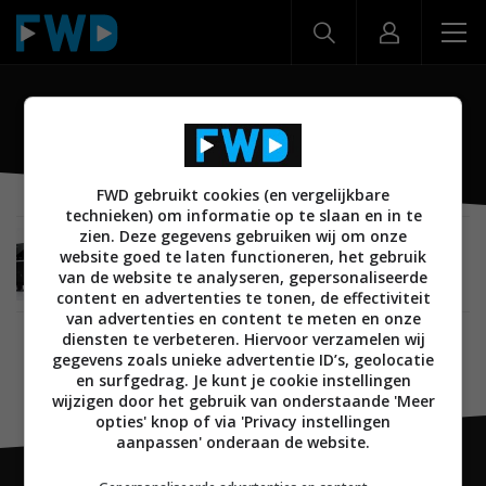
RX-V577
FWD gebruikt cookies (en vergelijkbare
technieken) om informatie op te slaan en in te
zien. Deze gegevens gebruiken wij om onze
AUDIO
27 MAART 2014
website goed te laten functioneren, het gebruik
Yamaha onthult 2014 line-up receivers, met de
van de website te analyseren, gepersonaliseerde
RX-V677 en RX-V777
content en advertenties te tonen, de effectiviteit
van advertenties en content te meten en onze
diensten te verbeteren. Hiervoor verzamelen wij
gegevens zoals unieke advertentie ID’s, geolocatie
en surfgedrag. Je kunt je cookie instellingen
wijzigen door het gebruik van onderstaande 'Meer
opties' knop of via 'Privacy instellingen
aanpassen' onderaan de website.