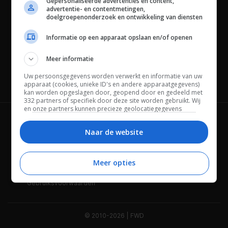
Gepersonaliseerde advertenties en content,
advertentie- en contentmetingen,
doelgroepenonderzoek en ontwikkeling van diensten
Informatie op een apparaat opslaan en/of openen
Meer informatie
Uw persoonsgegevens worden verwerkt en informatie van uw
Channels
apparaat (cookies, unieke ID's en andere apparaatgegevens)
kan worden opgeslagen door, geopend door en gedeeld met
332 partners of specifiek door deze site worden gebruikt. Wij
en onze partners kunnen precieze geolocatiegegevens
gebruiken.
Lijst met partners.
Wie is FWD
Privacybeleid
Bepaalde leveranciers kunnen uw persoonsgegevens
Naar de website
verwerken op basis van gerechtvaardigd belang. U kunt
Adverteren
Contact
hiertegen bezwaar maken door uw opties hieronder te
beheren. Zoek onderaan deze pagina of in het sitemenu naar
Meer opties
Cookies
Disclaimer
een link om uw toestemming te beheren of in te trekken via de
privacy- en cookie-instellingen.
Gebruiksvoorwaarden
© 2010-2026 | FWD