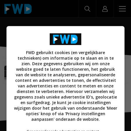
RX-V475
FWD gebruikt cookies (en vergelijkbare
technieken) om informatie op te slaan en in te
zien. Deze gegevens gebruiken wij om onze
BEELD
AUDIO
02 MAART 2013
website goed te laten functioneren, het gebruik
Yamaha lanceert 2013 AV receivers, waaronder
van de website te analyseren, gepersonaliseerde
de RX-V675 en RX-V775
content en advertenties te tonen, de effectiviteit
van advertenties en content te meten en onze
diensten te verbeteren. Hiervoor verzamelen wij
gegevens zoals unieke advertentie ID’s, geolocatie
en surfgedrag. Je kunt je cookie instellingen
wijzigen door het gebruik van onderstaande 'Meer
opties' knop of via 'Privacy instellingen
aanpassen' onderaan de website.