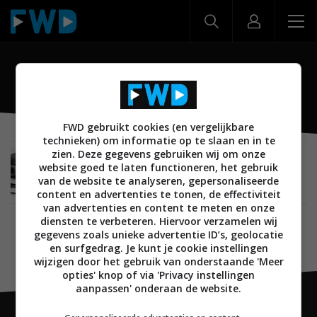
RX-A820
FWD gebruikt cookies (en vergelijkbare
technieken) om informatie op te slaan en in te
zien. Deze gegevens gebruiken wij om onze
AUDIO
01 SEPTEMBER 2012
website goed te laten functioneren, het gebruik
Yamaha introduceert nieuwe Aventage home
van de website te analyseren, gepersonaliseerde
cinema AV receiver serie
content en advertenties te tonen, de effectiviteit
van advertenties en content te meten en onze
diensten te verbeteren. Hiervoor verzamelen wij
gegevens zoals unieke advertentie ID’s, geolocatie
en surfgedrag. Je kunt je cookie instellingen
wijzigen door het gebruik van onderstaande 'Meer
opties' knop of via 'Privacy instellingen
aanpassen' onderaan de website.