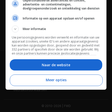
Gepersonaliseerde advertenties en content,
advertentie- en contentmetingen,
doelgroepenonderzoek en ontwikkeling van diensten
Informatie op een apparaat opslaan en/of openen
Meer informatie
Uw persoonsgegevens worden verwerkt en informatie van uw
Channels
apparaat (cookies, unieke ID's en andere apparaatgegevens)
kan worden opgeslagen door, geopend door en gedeeld met
332 partners of specifiek door deze site worden gebruikt. Wij
en onze partners kunnen precieze geolocatiegegevens
gebruiken.
Lijst met partners.
Wie is FWD
Privacybeleid
Bepaalde leveranciers kunnen uw persoonsgegevens
Naar de website
verwerken op basis van gerechtvaardigd belang. U kunt
Adverteren
Contact
hiertegen bezwaar maken door uw opties hieronder te
beheren. Zoek onderaan deze pagina of in het sitemenu naar
Meer opties
Cookies
Disclaimer
een link om uw toestemming te beheren of in te trekken via de
privacy- en cookie-instellingen.
Gebruiksvoorwaarden
© 2010-2026 | FWD