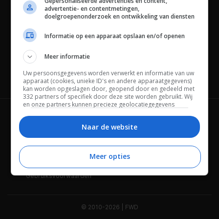
Gepersonaliseerde advertenties en content,
advertentie- en contentmetingen,
doelgroepenonderzoek en ontwikkeling van diensten
Informatie op een apparaat opslaan en/of openen
Meer informatie
Uw persoonsgegevens worden verwerkt en informatie van uw
Channels
apparaat (cookies, unieke ID's en andere apparaatgegevens)
kan worden opgeslagen door, geopend door en gedeeld met
332 partners of specifiek door deze site worden gebruikt. Wij
en onze partners kunnen precieze geolocatiegegevens
gebruiken.
Lijst met partners.
Wie is FWD
Privacybeleid
Bepaalde leveranciers kunnen uw persoonsgegevens
Naar de website
verwerken op basis van gerechtvaardigd belang. U kunt
Adverteren
Contact
hiertegen bezwaar maken door uw opties hieronder te
beheren. Zoek onderaan deze pagina of in het sitemenu naar
Meer opties
Cookies
Disclaimer
een link om uw toestemming te beheren of in te trekken via de
privacy- en cookie-instellingen.
Gebruiksvoorwaarden
© 2010-2026 | FWD