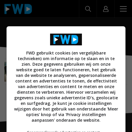
Rolly
FWD gebruikt cookies (en vergelijkbare
technieken) om informatie op te slaan en in te
zien. Deze gegevens gebruiken wij om onze
MOBILE
27 AUGUSTUS 2015
website goed te laten functioneren, het gebruik
De LG Rolly is een oprolbaar toetsenbord voor
van de website te analyseren, gepersonaliseerde
Android en iOS
content en advertenties te tonen, de effectiviteit
van advertenties en content te meten en onze
diensten te verbeteren. Hiervoor verzamelen wij
gegevens zoals unieke advertentie ID’s, geolocatie
en surfgedrag. Je kunt je cookie instellingen
wijzigen door het gebruik van onderstaande 'Meer
opties' knop of via 'Privacy instellingen
aanpassen' onderaan de website.