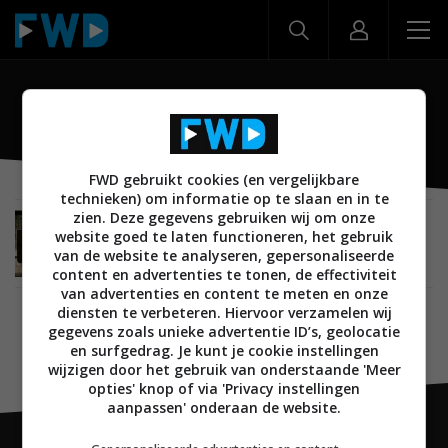
PS Audio Aspen
FWD gebruikt cookies (en vergelijkbare
technieken) om informatie op te slaan en in te
zien. Deze gegevens gebruiken wij om onze
REVIEWS
HIGH END
29 DECEMBER 2022
website goed te laten functioneren, het gebruik
Review: PS Audio aspen FR30 – Een beleving op
van de website te analyseren, gepersonaliseerde
een ander niveau
content en advertenties te tonen, de effectiviteit
van advertenties en content te meten en onze
diensten te verbeteren. Hiervoor verzamelen wij
gegevens zoals unieke advertentie ID’s, geolocatie
en surfgedrag. Je kunt je cookie instellingen
wijzigen door het gebruik van onderstaande 'Meer
opties' knop of via 'Privacy instellingen
aanpassen' onderaan de website.