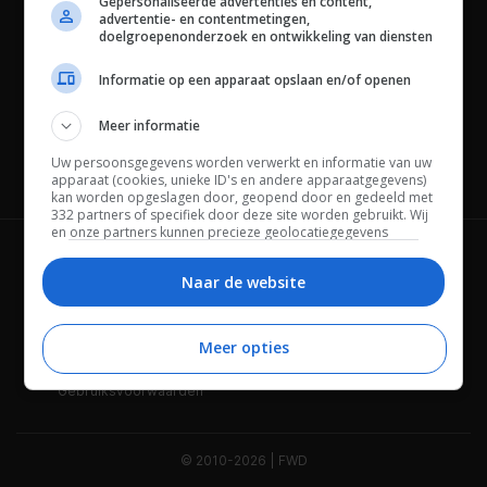
Gepersonaliseerde advertenties en content,
advertentie- en contentmetingen,
doelgroepenonderzoek en ontwikkeling van diensten
Informatie op een apparaat opslaan en/of openen
Meer informatie
Uw persoonsgegevens worden verwerkt en informatie van uw
Channels
apparaat (cookies, unieke ID's en andere apparaatgegevens)
kan worden opgeslagen door, geopend door en gedeeld met
332 partners of specifiek door deze site worden gebruikt. Wij
en onze partners kunnen precieze geolocatiegegevens
gebruiken.
Lijst met partners.
Wie is FWD
Privacybeleid
Bepaalde leveranciers kunnen uw persoonsgegevens
Naar de website
verwerken op basis van gerechtvaardigd belang. U kunt
Adverteren
Contact
hiertegen bezwaar maken door uw opties hieronder te
beheren. Zoek onderaan deze pagina of in het sitemenu naar
Meer opties
Cookies
Disclaimer
een link om uw toestemming te beheren of in te trekken via de
privacy- en cookie-instellingen.
Gebruiksvoorwaarden
© 2010-2026 | FWD