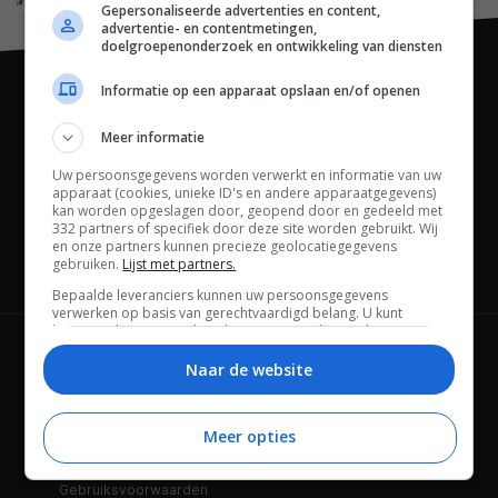
Gepersonaliseerde advertenties en content,
advertentie- en contentmetingen,
doelgroepenonderzoek en ontwikkeling van diensten
Informatie op een apparaat opslaan en/of openen
Meer informatie
Uw persoonsgegevens worden verwerkt en informatie van uw
apparaat (cookies, unieke ID's en andere apparaatgegevens)
kan worden opgeslagen door, geopend door en gedeeld met
332 partners of specifiek door deze site worden gebruikt. Wij
en onze partners kunnen precieze geolocatiegegevens
gebruiken.
Lijst met partners.
Channels
Bepaalde leveranciers kunnen uw persoonsgegevens
verwerken op basis van gerechtvaardigd belang. U kunt
hiertegen bezwaar maken door uw opties hieronder te
beheren. Zoek onderaan deze pagina of in het sitemenu naar
Wie is FWD
Privacybeleid
een link om uw toestemming te beheren of in te trekken via de
Naar de website
privacy- en cookie-instellingen.
Adverteren
Contact
Meer opties
Cookies
Disclaimer
Gebruiksvoorwaarden