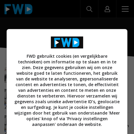
Play:5
FWD gebruikt cookies (en vergelijkbare
technieken) om informatie op te slaan en in te
zien. Deze gegevens gebruiken wij om onze
BEELD
29 NOVEMBER 2016
website goed te laten functioneren, het gebruik
Review: Sonos PLAY:1, PLAY:5, SUB en Playbar
van de website te analyseren, gepersonaliseerde
content en advertenties te tonen, de effectiviteit
van advertenties en content te meten en onze
AUDIO
29 OKTOBER 2015
diensten te verbeteren. Hiervoor verzamelen wij
Sonos start pre-orders nieuwe PLAY:5 speaker
gegevens zoals unieke advertentie ID’s, geolocatie
en surfgedrag. Je kunt je cookie instellingen
wijzigen door het gebruik van onderstaande 'Meer
opties' knop of via 'Privacy instellingen
AUDIO
29 SEPTEMBER 2015
aanpassen' onderaan de website.
Sonos introduceert Trueplay Tuning Software en
nieuwe PLAY:5 speaker