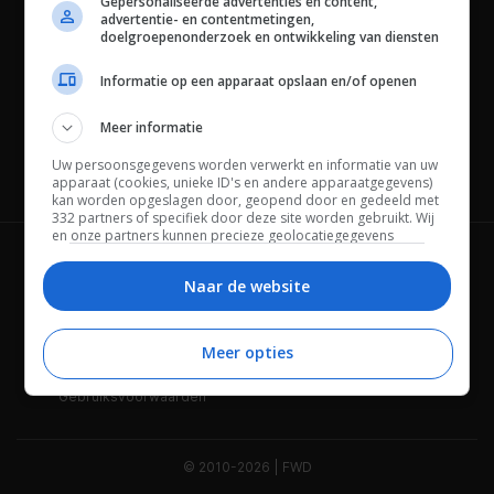
Gepersonaliseerde advertenties en content,
advertentie- en contentmetingen,
doelgroepenonderzoek en ontwikkeling van diensten
Informatie op een apparaat opslaan en/of openen
Meer informatie
Uw persoonsgegevens worden verwerkt en informatie van uw
Channels
apparaat (cookies, unieke ID's en andere apparaatgegevens)
kan worden opgeslagen door, geopend door en gedeeld met
332 partners of specifiek door deze site worden gebruikt. Wij
en onze partners kunnen precieze geolocatiegegevens
gebruiken.
Lijst met partners.
Wie is FWD
Privacybeleid
Bepaalde leveranciers kunnen uw persoonsgegevens
Naar de website
verwerken op basis van gerechtvaardigd belang. U kunt
Adverteren
Contact
hiertegen bezwaar maken door uw opties hieronder te
beheren. Zoek onderaan deze pagina of in het sitemenu naar
Meer opties
Cookies
Disclaimer
een link om uw toestemming te beheren of in te trekken via de
privacy- en cookie-instellingen.
Gebruiksvoorwaarden
© 2010-2026 | FWD