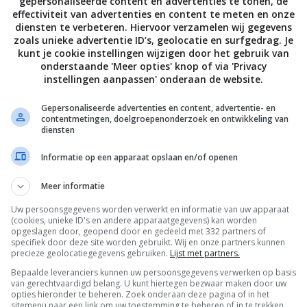
gepersonaliseerde content en advertenties te tonen, de
effectiviteit van advertenties en content te meten en onze
diensten te verbeteren. Hiervoor verzamelen wij gegevens
zoals unieke advertentie ID’s, geolocatie en surfgedrag. Je
kunt je cookie instellingen wijzigen door het gebruik van
le Pixel Slate wordt een
onderstaande 'Meer opties' knop of via 'Privacy
t met afneembaar
instellingen aanpassen' onderaan de website.
enbord’
OBER 2018
Gepersonaliseerde advertenties en content, advertentie- en
contentmetingen, doelgroepenonderzoek en ontwikkeling van
diensten
Informatie op een apparaat opslaan en/of openen
Meer informatie
Uw persoonsgegevens worden verwerkt en informatie van uw apparaat
De laatste updates in je mailbox
(cookies, unieke ID's en andere apparaatgegevens) kan worden
opgeslagen door, geopend door en gedeeld met 332 partners of
specifiek door deze site worden gebruikt. Wij en onze partners kunnen
precieze geolocatiegegevens gebruiken.
Lijst met partners.
Bepaalde leveranciers kunnen uw persoonsgegevens verwerken op basis
van gerechtvaardigd belang. U kunt hiertegen bezwaar maken door uw
opties hieronder te beheren. Zoek onderaan deze pagina of in het
sitemenu naar een link om uw toestemming te beheren of in te trekken