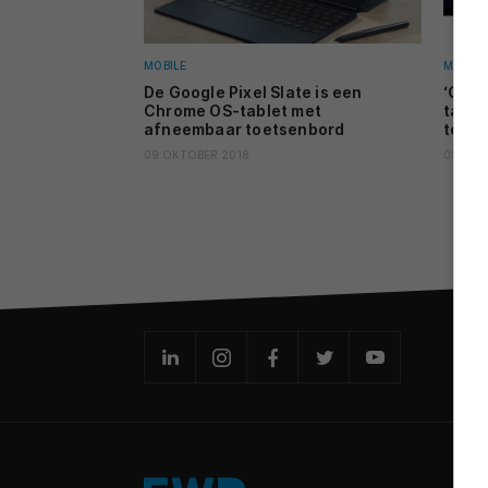
MOBILE
MOBILE
De Google Pixel Slate is een
‘Goog
Chrome OS-tablet met
table
afneembaar toetsenbord
toets
09 OKTOBER 2018
08 OKT