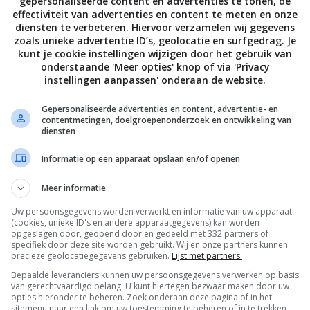
gepersonaliseerde content en advertenties te tonen, de
effectiviteit van advertenties en content te meten en onze
diensten te verbeteren. Hiervoor verzamelen wij gegevens
zoals unieke advertentie ID’s, geolocatie en surfgedrag. Je
kunt je cookie instellingen wijzigen door het gebruik van
onderstaande 'Meer opties' knop of via 'Privacy
instellingen aanpassen' onderaan de website.
Gepersonaliseerde advertenties en content, advertentie- en
contentmetingen, doelgroepenonderzoek en ontwikkeling van
diensten
Informatie op een apparaat opslaan en/of openen
Meer informatie
Uw persoonsgegevens worden verwerkt en informatie van uw apparaat
De laatste updates in je mailbox
(cookies, unieke ID's en andere apparaatgegevens) kan worden
opgeslagen door, geopend door en gedeeld met 332 partners of
specifiek door deze site worden gebruikt. Wij en onze partners kunnen
precieze geolocatiegegevens gebruiken.
Lijst met partners.
Bepaalde leveranciers kunnen uw persoonsgegevens verwerken op basis
van gerechtvaardigd belang. U kunt hiertegen bezwaar maken door uw
opties hieronder te beheren. Zoek onderaan deze pagina of in het
sitemenu naar een link om uw toestemming te beheren of in te trekken