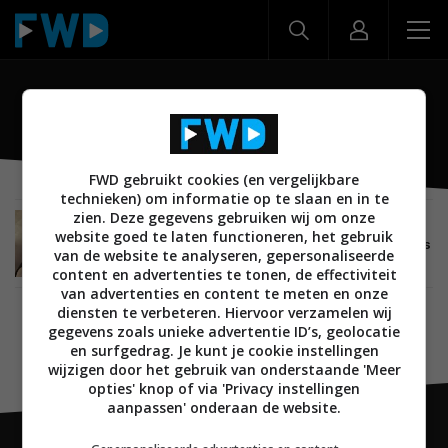
PI3
FWD gebruikt cookies (en vergelijkbare
technieken) om informatie op te slaan en in te
zien. Deze gegevens gebruiken wij om onze
AUDIO
01 FEBRUARI 2020
website goed te laten functioneren, het gebruik
Review: Bowers & Wilkins PI3 – Draadloze oortjes
van de website te analyseren, gepersonaliseerde
met hifi-roots
content en advertenties te tonen, de effectiviteit
van advertenties en content te meten en onze
diensten te verbeteren. Hiervoor verzamelen wij
gegevens zoals unieke advertentie ID’s, geolocatie
en surfgedrag. Je kunt je cookie instellingen
wijzigen door het gebruik van onderstaande 'Meer
opties' knop of via 'Privacy instellingen
aanpassen' onderaan de website.