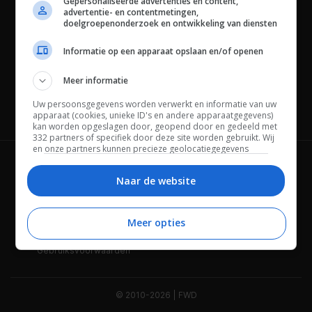
Gepersonaliseerde advertenties en content,
advertentie- en contentmetingen,
doelgroepenonderzoek en ontwikkeling van diensten
Informatie op een apparaat opslaan en/of openen
Meer informatie
Uw persoonsgegevens worden verwerkt en informatie van uw
Channels
apparaat (cookies, unieke ID's en andere apparaatgegevens)
kan worden opgeslagen door, geopend door en gedeeld met
332 partners of specifiek door deze site worden gebruikt. Wij
en onze partners kunnen precieze geolocatiegegevens
gebruiken.
Lijst met partners.
Wie is FWD
Privacybeleid
Bepaalde leveranciers kunnen uw persoonsgegevens
Naar de website
verwerken op basis van gerechtvaardigd belang. U kunt
Adverteren
Contact
hiertegen bezwaar maken door uw opties hieronder te
beheren. Zoek onderaan deze pagina of in het sitemenu naar
Meer opties
Cookies
Disclaimer
een link om uw toestemming te beheren of in te trekken via de
privacy- en cookie-instellingen.
Gebruiksvoorwaarden
© 2010-2026 | FWD