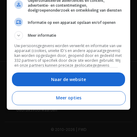
Gepersonaliseerde advertenties en content,
advertentie- en contentmetingen,
doelgroepenonderzoek en ontwikkeling van diensten
Informatie op een apparaat opslaan en/of openen
Meer informatie
Uw persoonsgegevens worden verwerkt en informatie van uw
Channels
apparaat (cookies, unieke ID's en andere apparaatgegevens)
kan worden opgeslagen door, geopend door en gedeeld met
332 partners of specifiek door deze site worden gebruikt. Wij
en onze partners kunnen precieze geolocatiegegevens
gebruiken.
Lijst met partners.
Wie is FWD
Privacybeleid
Bepaalde leveranciers kunnen uw persoonsgegevens
Naar de website
verwerken op basis van gerechtvaardigd belang. U kunt
Adverteren
Contact
hiertegen bezwaar maken door uw opties hieronder te
beheren. Zoek onderaan deze pagina of in het sitemenu naar
Meer opties
Cookies
Disclaimer
een link om uw toestemming te beheren of in te trekken via de
privacy- en cookie-instellingen.
Gebruiksvoorwaarden
© 2010-2026 | FWD