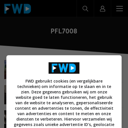
PFL7008
BEELD
15 JUNI 2013
De beste 3D tv’s van 2013
FWD gebruikt cookies (en vergelijkbare
technieken) om informatie op te slaan en in te
BEELD
10 JUNI 2013
zien. Deze gegevens gebruiken wij om onze
Philips 55PFL7008K (PFL7008 serie) 3D led tv
website goed te laten functioneren, het gebruik
review
van de website te analyseren, gepersonaliseerde
content en advertenties te tonen, de effectiviteit
van advertenties en content te meten en onze
BEELD
07 JUNI 2013
diensten te verbeteren. Hiervoor verzamelen wij
Review: Philips 47PFL7008K (PFL7008 serie) lcd
gegevens zoals unieke advertentie ID’s, geolocatie
led tv