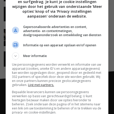
en surfgedrag. Je kunt je cookie instellingen
wijzigen door het gebruik van onderstaande 'Meer
opties' knop of via 'Privacy instellingen
BEELD
01 APRIL 2013
Philips PFL7008K LED TV serie te koop in
aanpassen' onderaan de website.
Nederland
Gepersonaliseerde advertenties en content,
advertentie- en contentmetingen,
BEELD
21 FEBRUARI 2013
doelgroepenonderzoek en ontwikkeling van diensten
Philips 2013 3D LED TV line-up (PFL8008,
PFL7008 en PFL6008 serie)
Informatie op een apparaat opslaan en/of openen
Meer informatie
BEELD
21 FEBRUARI 2013
Philips 2013 LCD/LED TV line-up met PFL8008
vlaggenschip serie
Uw persoonsgegevens worden verwerkt en informatie van uw
apparaat (cookies, unieke ID's en andere apparaatgegevens)
kan worden opgeslagen door, geopend door en gedeeld met
332 partners of specifiek door deze site worden gebruikt. Wij
en onze partners kunnen precieze geolocatiegegevens
gebruiken.
Lijst met partners.
Bepaalde leveranciers kunnen uw persoonsgegevens
verwerken op basis van gerechtvaardigd belang. U kunt
hiertegen bezwaar maken door uw opties hieronder te
beheren. Zoek onderaan deze pagina of in het sitemenu naar
een link om uw toestemming te beheren of in te trekken via de
privacy- en cookie-instellingen.