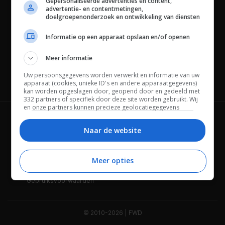
Gepersonaliseerde advertenties en content,
advertentie- en contentmetingen,
doelgroepenonderzoek en ontwikkeling van diensten
Informatie op een apparaat opslaan en/of openen
Meer informatie
Uw persoonsgegevens worden verwerkt en informatie van uw
Channels
apparaat (cookies, unieke ID's en andere apparaatgegevens)
kan worden opgeslagen door, geopend door en gedeeld met
332 partners of specifiek door deze site worden gebruikt. Wij
en onze partners kunnen precieze geolocatiegegevens
gebruiken.
Lijst met partners.
Wie is FWD
Privacybeleid
Bepaalde leveranciers kunnen uw persoonsgegevens
Naar de website
verwerken op basis van gerechtvaardigd belang. U kunt
Adverteren
Contact
hiertegen bezwaar maken door uw opties hieronder te
beheren. Zoek onderaan deze pagina of in het sitemenu naar
Meer opties
Cookies
Disclaimer
een link om uw toestemming te beheren of in te trekken via de
privacy- en cookie-instellingen.
Gebruiksvoorwaarden
© 2010-2026 | FWD