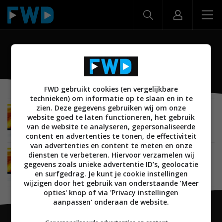
PFL6706
FWD gebruikt cookies (en vergelijkbare
technieken) om informatie op te slaan en in te
zien. Deze gegevens gebruiken wij om onze
BEELD
05 JANUARI 2011
website goed te laten functioneren, het gebruik
CES 2011: Philips lanceert 6000 serie 3D TV’s
van de website te analyseren, gepersonaliseerde
content en advertenties te tonen, de effectiviteit
van advertenties en content te meten en onze
diensten te verbeteren. Hiervoor verzamelen wij
BEELD
AUDIO
05 JANUARI 2011
gegevens zoals unieke advertentie ID’s, geolocatie
CES 2011: Philips komt met 4000 en 5000 serie
HD TV’s
en surfgedrag. Je kunt je cookie instellingen
wijzigen door het gebruik van onderstaande 'Meer
opties' knop of via 'Privacy instellingen
aanpassen' onderaan de website.