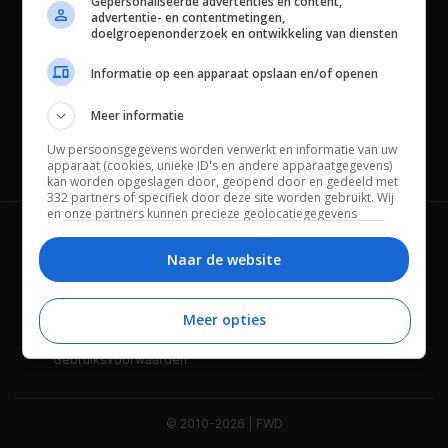
Gepersonaliseerde advertenties en content,
advertentie- en contentmetingen,
doelgroepenonderzoek en ontwikkeling van diensten
Informatie op een apparaat opslaan en/of openen
Meer informatie
Uw persoonsgegevens worden verwerkt en informatie van uw
Channels
apparaat (cookies, unieke ID's en andere apparaatgegevens)
kan worden opgeslagen door, geopend door en gedeeld met
332 partners of specifiek door deze site worden gebruikt. Wij
en onze partners kunnen precieze geolocatiegegevens
gebruiken.
Lijst met partners.
Wie is FWD
Privacybeleid
Bepaalde leveranciers kunnen uw persoonsgegevens
Naar de website
verwerken op basis van gerechtvaardigd belang. U kunt
Adverteren
Contact
hiertegen bezwaar maken door uw opties hieronder te
beheren. Zoek onderaan deze pagina of in het sitemenu naar
Meer opties
Cookies
Disclaimer
een link om uw toestemming te beheren of in te trekken via de
privacy- en cookie-instellingen.
Gebruiksvoorwaarden
© 2010-2026 | FWD