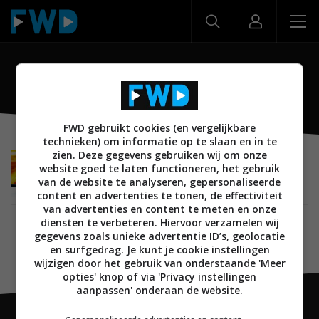
PFL4706
FWD gebruikt cookies (en vergelijkbare
technieken) om informatie op te slaan en in te
zien. Deze gegevens gebruiken wij om onze
BEELD
AUDIO
05 JANUARI 2011
website goed te laten functioneren, het gebruik
CES 2011: Philips komt met 4000 en 5000 serie
van de website te analyseren, gepersonaliseerde
HD TV’s
content en advertenties te tonen, de effectiviteit
van advertenties en content te meten en onze
diensten te verbeteren. Hiervoor verzamelen wij
gegevens zoals unieke advertentie ID’s, geolocatie
en surfgedrag. Je kunt je cookie instellingen
wijzigen door het gebruik van onderstaande 'Meer
opties' knop of via 'Privacy instellingen
aanpassen' onderaan de website.