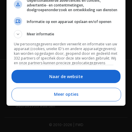
Gepersonaliseerde advertenties en content,
advertentie- en contentmetingen,
doelgroepenonderzoek en ontwikkeling van diensten
Informatie op een apparaat opslaan en/of openen
Meer informatie
Uw persoonsgegevens worden verwerkt en informatie van uw
Channels
apparaat (cookies, unieke ID's en andere apparaatgegevens)
kan worden opgeslagen door, geopend door en gedeeld met
332 partners of specifiek door deze site worden gebruikt. Wij
en onze partners kunnen precieze geolocatiegegevens
gebruiken.
Lijst met partners.
Wie is FWD
Privacybeleid
Bepaalde leveranciers kunnen uw persoonsgegevens
Naar de website
verwerken op basis van gerechtvaardigd belang. U kunt
Adverteren
Contact
hiertegen bezwaar maken door uw opties hieronder te
beheren. Zoek onderaan deze pagina of in het sitemenu naar
Meer opties
Cookies
Disclaimer
een link om uw toestemming te beheren of in te trekken via de
privacy- en cookie-instellingen.
Gebruiksvoorwaarden
© 2010-2026 | FWD