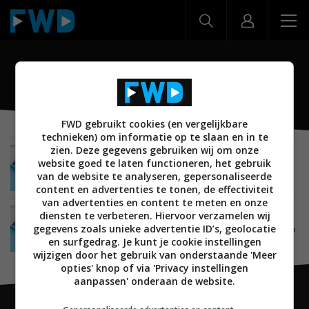
Pepsi Phone P1s
FWD gebruikt cookies (en vergelijkbare
technieken) om informatie op te slaan en in te
zien. Deze gegevens gebruiken wij om onze
MOBILE
30 NOVEMBER 2015
website goed te laten functioneren, het gebruik
Pepsi’s Android-phablet niet populair in China
van de website te analyseren, gepersonaliseerde
content en advertenties te tonen, de effectiviteit
van advertenties en content te meten en onze
diensten te verbeteren. Hiervoor verzamelen wij
MOBILE
20 NOVEMBER 2015
gegevens zoals unieke advertentie ID’s, geolocatie
Pepsi Phone P1s biedt goede hardware voor lage
prijs
en surfgedrag. Je kunt je cookie instellingen
wijzigen door het gebruik van onderstaande 'Meer
opties' knop of via 'Privacy instellingen
aanpassen' onderaan de website.