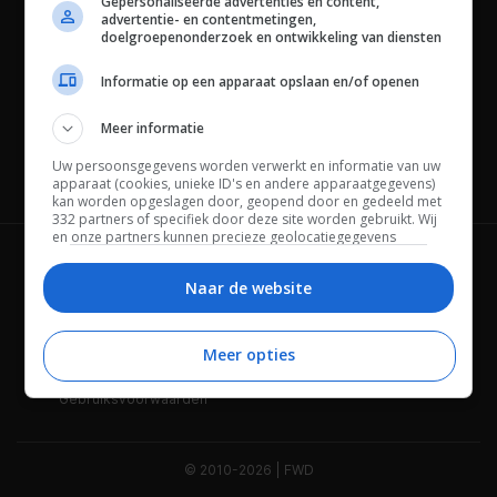
Gepersonaliseerde advertenties en content,
advertentie- en contentmetingen,
doelgroepenonderzoek en ontwikkeling van diensten
Informatie op een apparaat opslaan en/of openen
Meer informatie
Uw persoonsgegevens worden verwerkt en informatie van uw
Channels
apparaat (cookies, unieke ID's en andere apparaatgegevens)
kan worden opgeslagen door, geopend door en gedeeld met
332 partners of specifiek door deze site worden gebruikt. Wij
en onze partners kunnen precieze geolocatiegegevens
gebruiken.
Lijst met partners.
Wie is FWD
Privacybeleid
Bepaalde leveranciers kunnen uw persoonsgegevens
Naar de website
verwerken op basis van gerechtvaardigd belang. U kunt
Adverteren
Contact
hiertegen bezwaar maken door uw opties hieronder te
beheren. Zoek onderaan deze pagina of in het sitemenu naar
Meer opties
Cookies
Disclaimer
een link om uw toestemming te beheren of in te trekken via de
privacy- en cookie-instellingen.
Gebruiksvoorwaarden
© 2010-2026 | FWD