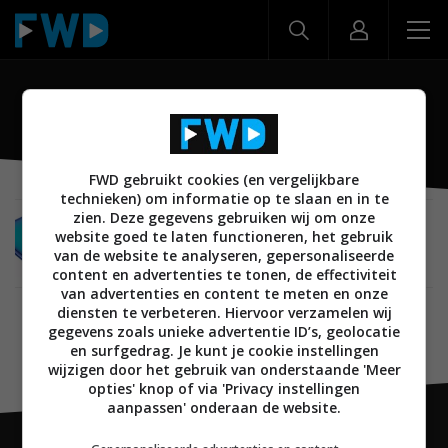
P Smart Plus 2019
FWD gebruikt cookies (en vergelijkbare
technieken) om informatie op te slaan en in te
zien. Deze gegevens gebruiken wij om onze
MOBILE
14 MAART 2019
website goed te laten functioneren, het gebruik
Huawei lanceert Huawei P Smart+ 2019 met
van de website te analyseren, gepersonaliseerde
triple camera’s
content en advertenties te tonen, de effectiviteit
van advertenties en content te meten en onze
diensten te verbeteren. Hiervoor verzamelen wij
gegevens zoals unieke advertentie ID’s, geolocatie
en surfgedrag. Je kunt je cookie instellingen
wijzigen door het gebruik van onderstaande 'Meer
opties' knop of via 'Privacy instellingen
aanpassen' onderaan de website.